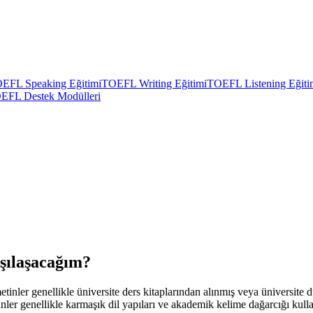
EFL Speaking Eğitimi
TOEFL Writing Eğitimi
TOEFL Listening Eğiti
EFL Destek Modülleri
şılaşacağım?
ler genellikle üniversite ders kitaplarından alınmış veya üniversite düze
tinler genellikle karmaşık dil yapıları ve akademik kelime dağarcığı ku