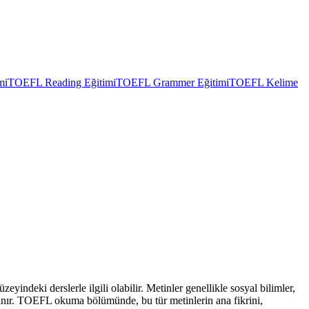
mi
TOEFL Reading Eğitimi
TOEFL Grammer Eğitimi
TOEFL Kelime
yindeki derslerle ilgili olabilir. Metinler genellikle sosyal bilimler,
llanır. TOEFL okuma bölümünde, bu tür metinlerin ana fikrini,