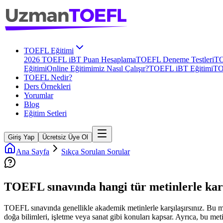
TOEFL Eğitimi
2026 TOEFL iBT Puan Hesaplama
TOEFL Deneme Testleri
TO
Eğitimi
Online Eğitimimiz Nasıl Çalışır?
TOEFL iBT Eğitimi
TO
TOEFL Nedir?
Ders Örnekleri
Yorumlar
Blog
Eğitim Setleri
Giriş Yap
Ücretsiz Üye Ol
Ana Sayfa
Sıkça Sorulan Sorular
TOEFL sınavında hangi tür metinlerle kar
TOEFL sınavında genellikle akademik metinlerle karşılaşırsınız. Bu metin
doğa bilimleri, işletme veya sanat gibi konuları kapsar. Ayrıca, bu me