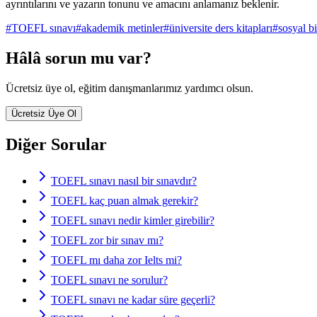
ayrıntılarını ve yazarın tonunu ve amacını anlamanız beklenir.
#
TOEFL sınavı
#
akademik metinler
#
üniversite ders kitapları
#
sosyal bi
Hâlâ sorun mu var?
Ücretsiz üye ol, eğitim danışmanlarımız yardımcı olsun.
Ücretsiz Üye Ol
Diğer Sorular
TOEFL sınavı nasıl bir sınavdır?
TOEFL kaç puan almak gerekir?
TOEFL sınavı nedir kimler girebilir?
TOEFL zor bir sınav mı?
TOEFL mı daha zor Ielts mi?
TOEFL sınavı ne sorulur?
TOEFL sınavı ne kadar süre geçerli?