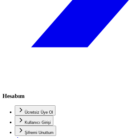
Hesabım
Ücretsiz Üye Ol
Kullanıcı Girişi
Şifremi Unuttum