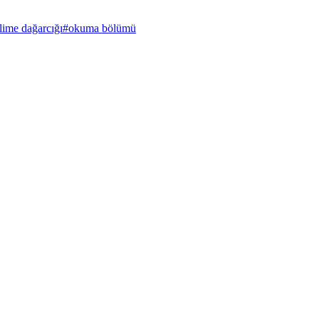
lime dağarcığı
#
okuma bölümü