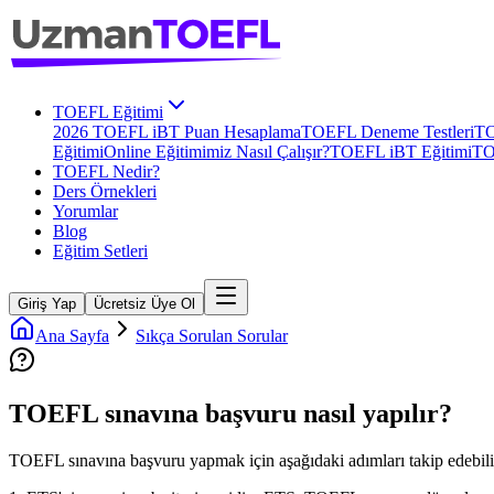
TOEFL Eğitimi
2026 TOEFL iBT Puan Hesaplama
TOEFL Deneme Testleri
TO
Eğitimi
Online Eğitimimiz Nasıl Çalışır?
TOEFL iBT Eğitimi
TO
TOEFL Nedir?
Ders Örnekleri
Yorumlar
Blog
Eğitim Setleri
Giriş Yap
Ücretsiz Üye Ol
Ana Sayfa
Sıkça Sorulan Sorular
TOEFL sınavına başvuru nasıl yapılır?
TOEFL sınavına başvuru yapmak için aşağıdaki adımları takip edebilir