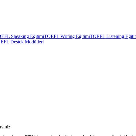
EFL Speaking Eğitimi
TOEFL Writing Eğitimi
TOEFL Listening Eğiti
EFL Destek Modülleri
siniz: