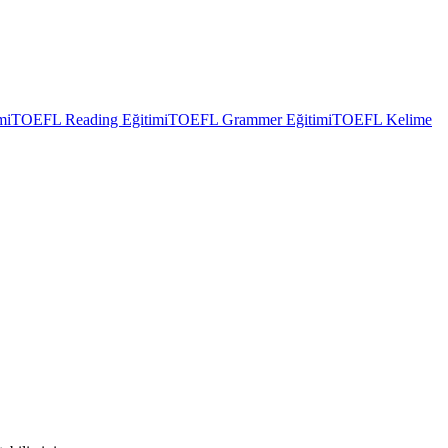
mi
TOEFL Reading Eğitimi
TOEFL Grammer Eğitimi
TOEFL Kelime