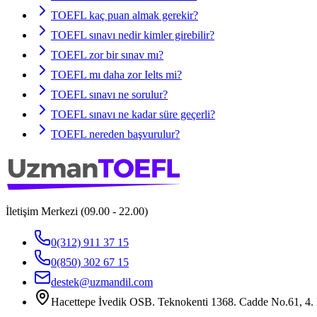
TOEFL kaç puan almak gerekir?
TOEFL sınavı nedir kimler girebilir?
TOEFL zor bir sınav mı?
TOEFL mı daha zor Ielts mi?
TOEFL sınavı ne sorulur?
TOEFL sınavı ne kadar süre geçerli?
TOEFL nereden başvurulur?
İletişim Merkezi (09.00 - 22.00)
0(312) 911 37 15
0(850) 302 67 15
destek@uzmandil.com
Hacettepe İvedik OSB. Teknokenti 1368. Cadde No.61, 4