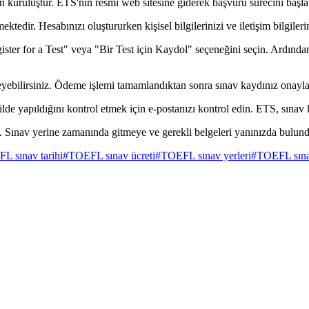
uruluştur. ETS'nin resmi web sitesine giderek başvuru sürecini başlata
dir. Hesabınızı oluştururken kişisel bilgilerinizi ve iletişim bilgileri
ister for a Test" veya "Bir Test için Kaydol" seçeneğini seçin. Ardında
deyebilirsiniz. Ödeme işlemi tamamlandıktan sonra sınav kaydınız onayla
e yapıldığını kontrol etmek için e-postanızı kontrol edin. ETS, sınav ka
. Sınav yerine zamanında gitmeye ve gerekli belgeleri yanınızda bulun
L sınav tarihi
#
TOEFL sınav ücreti
#
TOEFL sınav yerleri
#
TOEFL sınav