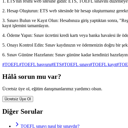
1. ETS'nin resmi web sitesine gidin: ETS, TOEFL sınavını düzenleyen k
2. Hesap Oluşturun: ETS web sitesinde bir hesap oluşturmanız gerekmekte
3. Sınavı Bulun ve Kayıt Olun: Hesabınıza giriş yaptıktan sonra, "Reg
kayıt işlemini tamamlayın.
4. Ödeme Yapın: Sınav ücretini kredi kartı veya banka havalesi ile ö
5. Onayı Kontrol Edin: Sınav kaydınızın ve ödemenizin doğru bir şekild
6. Sınav Gününe Hazırlanın: Sınav gününe kadar kendinizi hazırlayın
#
TOEFL
#
TOEFL başvuru
#
ETS
#
TOEFL sınavı
#
TOEFL kayıt
#
TOEF
Hâlâ sorun mu var?
Ücretsiz üye ol, eğitim danışmanlarımız yardımcı olsun.
Ücretsiz Üye Ol
Diğer Sorular
TOEFL sınavı nasıl bir sınavdır?