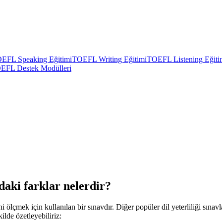
EFL Speaking Eğitimi
TOEFL Writing Eğitimi
TOEFL Listening Eğiti
EFL Destek Modülleri
daki farklar nelerdir?
ni ölçmek için kullanılan bir sınavdır. Diğer popüler dil yeterliliği s
ilde özetleyebiliriz: