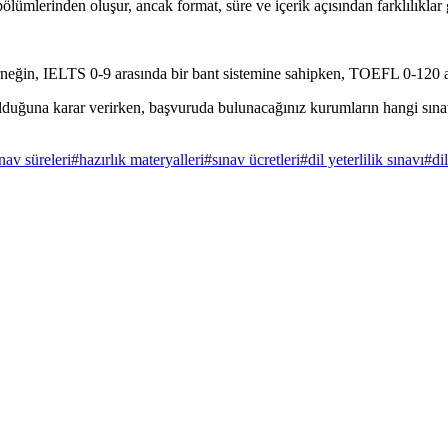
mlerinden oluşur, ancak format, süre ve içerik açısından farklılıklar g
rneğin, IELTS 0-9 arasında bir bant sistemine sahipken, TOEFL 0-120 ar
ğuna karar verirken, başvuruda bulunacağınız kurumların hangi sınavları
nav süreleri
#
hazırlık materyalleri
#
sınav ücretleri
#
dil yeterlilik sınavı
#
di