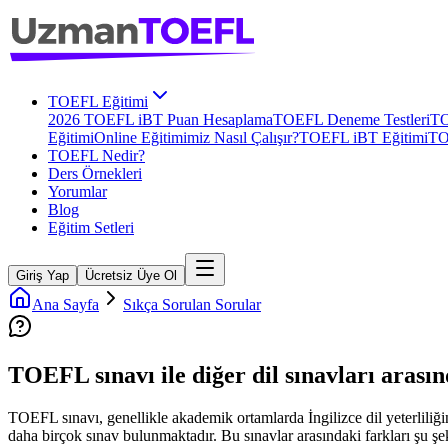
TOEFL Eğitimi
2026 TOEFL iBT Puan Hesaplama
TOEFL Deneme Testleri
TO
Eğitimi
Online Eğitimimiz Nasıl Çalışır?
TOEFL iBT Eğitimi
TO
TOEFL Nedir?
Ders Örnekleri
Yorumlar
Blog
Eğitim Setleri
Giriş Yap
Ücretsiz Üye Ol
Ana Sayfa
Sıkça Sorulan Sorular
TOEFL sınavı ile diğer dil sınavları arasın
TOEFL sınavı, genellikle akademik ortamlarda İngilizce dil yeterliliği
daha birçok sınav bulunmaktadır. Bu sınavlar arasındaki farkları şu şek