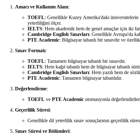
Amacı ve Kullanım Alanı
:
TOEFL
: Genellikle Kuzey Amerika'daki üniversitelerin 
yeterliliğini ölçer.
IELTS
: Hem akademik hem de genel amaçlar için iki far
Cambridge English Sınavları
: Genellikle Avrupa'da kab
PTE Academic
: Bilgisayar tabanlı bir sınavdır ve özelli
Sınav Formatı
:
TOEFL
: Tamamen bilgisayar tabanlı bir sınavdır.
IELTS
: Hem kağıt tabanlı hem de bilgisayar tabanlı sür
Cambridge English Sınavları
: Hem yazılı hem de sözlü 
PTE Academic
: Tamamen bilgisayar tabanlıdır.
Değerlendirme
:
TOEFL
ve
PTE Academic
otomasyonla değerlendirilen
Geçerlilik Süresi
:
Genellikle dil yeterlilik sınav sonuçlarının geçerlilik sür
Sınav Süresi ve Bölümleri
: