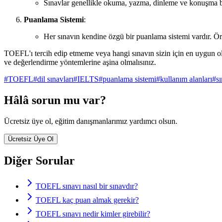
Sınavlar genellikle okuma, yazma, dinleme ve konuşma bölü
Puanlama Sistemi
:
Her sınavın kendine özgü bir puanlama sistemi vardır. Ö
TOEFL'ı tercih edip etmeme veya hangi sınavın sizin için en uygun oldu
ve değerlendirme yöntemlerine aşina olmalısınız.
#
TOEFL
#
dil sınavları
#
IELTS
#
puanlama sistemi
#
kullanım alanları
#
sı
Hâlâ sorun mu var?
Ücretsiz üye ol, eğitim danışmanlarımız yardımcı olsun.
Ücretsiz Üye Ol
Diğer Sorular
TOEFL sınavı nasıl bir sınavdır?
TOEFL kaç puan almak gerekir?
TOEFL sınavı nedir kimler girebilir?