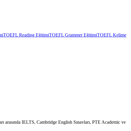
mi
TOEFL Reading Eğitimi
TOEFL Grammer Eğitimi
TOEFL Kelime
ınavları arasında IELTS, Cambridge English Sınavları, PTE Academic ve