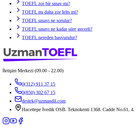
TOEFL zor bir sınav mı?
TOEFL mı daha zor Ielts mi?
TOEFL sınavı ne sorulur?
TOEFL sınavı ne kadar süre geçerli?
TOEFL nereden başvurulur?
İletişim Merkezi (09.00 - 22.00)
0(312) 911 37 15
0(850) 302 67 15
destek@uzmandil.com
Hacettepe İvedik OSB. Teknokenti 1368. Cadde No.61, 4