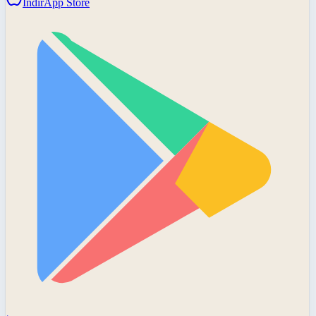
İndir
App Store