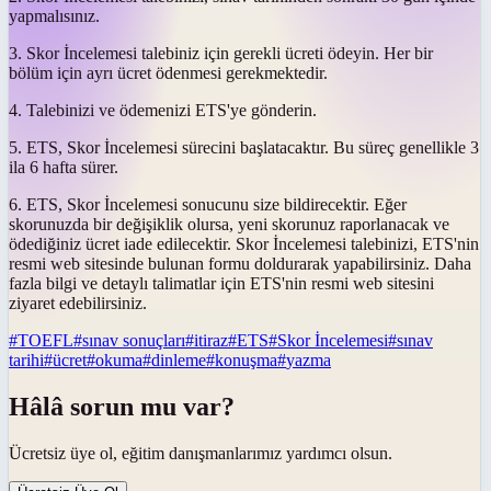
yapmalısınız.
3. Skor İncelemesi talebiniz için gerekli ücreti ödeyin. Her bir
bölüm için ayrı ücret ödenmesi gerekmektedir.
4. Talebinizi ve ödemenizi ETS'ye gönderin.
5. ETS, Skor İncelemesi sürecini başlatacaktır. Bu süreç genellikle 3
ila 6 hafta sürer.
6. ETS, Skor İncelemesi sonucunu size bildirecektir. Eğer
skorunuzda bir değişiklik olursa, yeni skorunuz raporlanacak ve
ödediğiniz ücret iade edilecektir. Skor İncelemesi talebinizi, ETS'nin
resmi web sitesinde bulunan formu doldurarak yapabilirsiniz. Daha
fazla bilgi ve detaylı talimatlar için ETS'nin resmi web sitesini
ziyaret edebilirsiniz.
#
TOEFL
#
sınav sonuçları
#
itiraz
#
ETS
#
Skor İncelemesi
#
sınav
tarihi
#
ücret
#
okuma
#
dinleme
#
konuşma
#
yazma
Hâlâ sorun mu var?
Ücretsiz üye ol, eğitim danışmanlarımız yardımcı olsun.