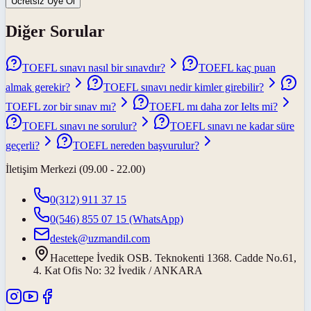
Ücretsiz Üye Ol
Diğer Sorular
TOEFL sınavı nasıl bir sınavdır?
TOEFL kaç puan
almak gerekir?
TOEFL sınavı nedir kimler girebilir?
TOEFL zor bir sınav mı?
TOEFL mı daha zor Ielts mi?
TOEFL sınavı ne sorulur?
TOEFL sınavı ne kadar süre
geçerli?
TOEFL nereden başvurulur?
İletişim Merkezi (09.00 - 22.00)
0(312) 911 37 15
0(546) 855 07 15
(WhatsApp)
destek@uzmandil.com
Hacettepe İvedik OSB. Teknokenti 1368. Cadde No.61,
4. Kat Ofis No: 32 İvedik / ANKARA