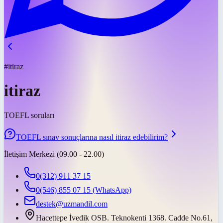
#itiraz
itiraz
TOEFL soruları
TOEFL sınav sonuçlarına nasıl itiraz edebilirim?
İletişim Merkezi (09.00 - 22.00)
0(312) 911 37 15
0(546) 855 07 15
(WhatsApp)
destek@uzmandil.com
Hacettepe İvedik OSB. Teknokenti 1368. Cadde No.61,