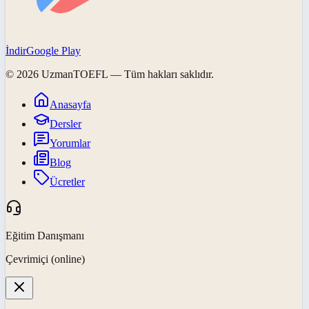
İndir
Google Play
©
2026
UzmanTOEFL
— Tüm hakları saklıdır.
Anasayfa
Dersler
Yorumlar
Blog
Ücretler
Eğitim Danışmanı
Çevrimiçi (online)