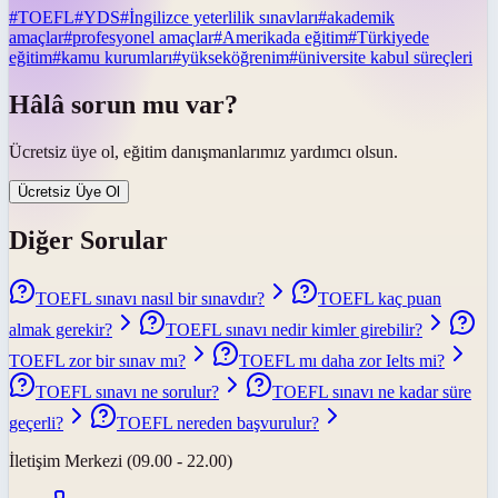
#
TOEFL
#
YDS
#
İngilizce yeterlilik sınavları
#
akademik
amaçlar
#
profesyonel amaçlar
#
Amerikada eğitim
#
Türkiyede
eğitim
#
kamu kurumları
#
yükseköğrenim
#
üniversite kabul süreçleri
Hâlâ sorun mu var?
Ücretsiz üye ol, eğitim danışmanlarımız yardımcı olsun.
Ücretsiz Üye Ol
Diğer Sorular
TOEFL sınavı nasıl bir sınavdır?
TOEFL kaç puan
almak gerekir?
TOEFL sınavı nedir kimler girebilir?
TOEFL zor bir sınav mı?
TOEFL mı daha zor Ielts mi?
TOEFL sınavı ne sorulur?
TOEFL sınavı ne kadar süre
geçerli?
TOEFL nereden başvurulur?
İletişim Merkezi (09.00 - 22.00)