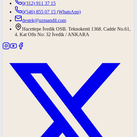
0(312) 911 37 15
0(546) 855 07 15
(WhatsApp)
destek@uzmandil.com
Hacettepe İvedik OSB. Teknokenti 1368. Cadde No.61,
4. Kat Ofis No: 32 İvedik / ANKARA