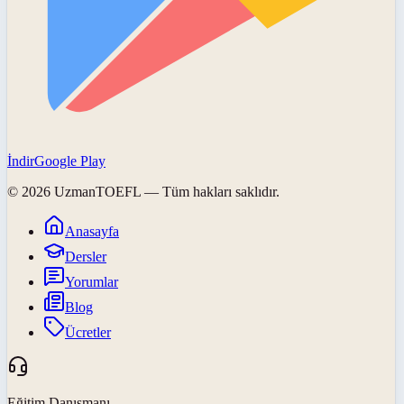
İndir
Google Play
©
2026
UzmanTOEFL
— Tüm hakları saklıdır.
Anasayfa
Dersler
Yorumlar
Blog
Ücretler
Eğitim Danışmanı