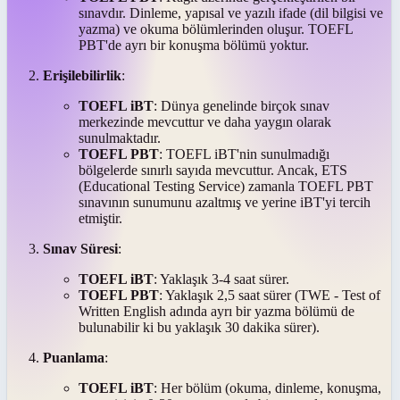
sınavdır. Dinleme, yapısal ve yazılı ifade (dil bilgisi ve
yazma) ve okuma bölümlerinden oluşur. TOEFL
PBT'de ayrı bir konuşma bölümü yoktur.
Erişilebilirlik
:
TOEFL iBT
: Dünya genelinde birçok sınav
merkezinde mevcuttur ve daha yaygın olarak
sunulmaktadır.
TOEFL PBT
: TOEFL iBT'nin sunulmadığı
bölgelerde sınırlı sayıda mevcuttur. Ancak, ETS
(Educational Testing Service) zamanla TOEFL PBT
sınavının sunumunu azaltmış ve yerine iBT'yi tercih
etmiştir.
Sınav Süresi
:
TOEFL iBT
: Yaklaşık 3-4 saat sürer.
TOEFL PBT
: Yaklaşık 2,5 saat sürer (TWE - Test of
Written English adında ayrı bir yazma bölümü de
bulunabilir ki bu yaklaşık 30 dakika sürer).
Puanlama
:
TOEFL iBT
: Her bölüm (okuma, dinleme, konuşma,