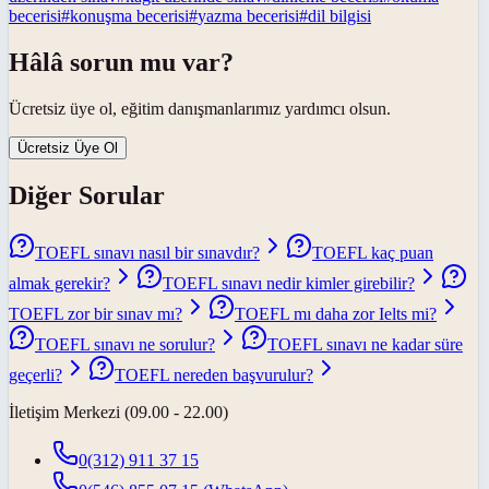
becerisi
#
konuşma becerisi
#
yazma becerisi
#
dil bilgisi
Hâlâ sorun mu var?
Ücretsiz üye ol, eğitim danışmanlarımız yardımcı olsun.
Ücretsiz Üye Ol
Diğer Sorular
TOEFL sınavı nasıl bir sınavdır?
TOEFL kaç puan
almak gerekir?
TOEFL sınavı nedir kimler girebilir?
TOEFL zor bir sınav mı?
TOEFL mı daha zor Ielts mi?
TOEFL sınavı ne sorulur?
TOEFL sınavı ne kadar süre
geçerli?
TOEFL nereden başvurulur?
İletişim Merkezi (09.00 - 22.00)
0(312) 911 37 15