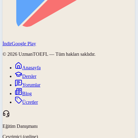
İndir
Google Play
©
2026
UzmanTOEFL
— Tüm hakları saklıdır.
Anasayfa
Dersler
Yorumlar
Blog
Ücretler
Eğitim Danışmanı
Çevrimiçi (online)