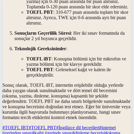
yazma) için 0-30 puan arasında bir puan alırsınız.
Toplamda 0-120 puan arasında bir skor elde edersiniz.
TOEFL PBT
: 310-677 puan arasında toplam bir skor
alırsınız. Ayrıca, TWE için 0-6 arasında ayrı bir puan
alırsınız.
Sonuçların Geçerlilik Süresi
: Her iki sınav formatında da
sonuçlar 2 yıl boyunca geçerlidir.
Teknolojik Gereksinimler
:
TOEFL iBT
: Konuşma bölümü için bir mikrofon ve
yazma bölümü için bir klavye gereklidir.
TOEFL PBT
: Geleneksel kağıt ve kalem ile
gerçekleştirilir.
Sonuç olarak, TOEFL iBT, internetin erişilebilir olduğu yerlerde
daha yaygın olarak sunulmaktadır ve dört temel dil becerisini
(okuma, yazma, dinleme, konuşma) kapsamlı bir şekilde
değerlendirir. TOEFL PBT ise daha sınırlı bölgelerde sunulmaktadır
ve konuşma becerisini doğrudan test etmez. Eğer bir üniversite veya
kurumla ilgili başvuruda bulunmayı planlıyorsanız, hangi sınav
formatını tercih ettiklerini kontrol etmek önemlidir.
#
TOEFL IBT
#
TOEFL PBT
#
İngilizce dil becerileri
#
internet
üzerinden sınav
#
kağıt üzerinde sınav
#
dinleme becerisi
#
okuma