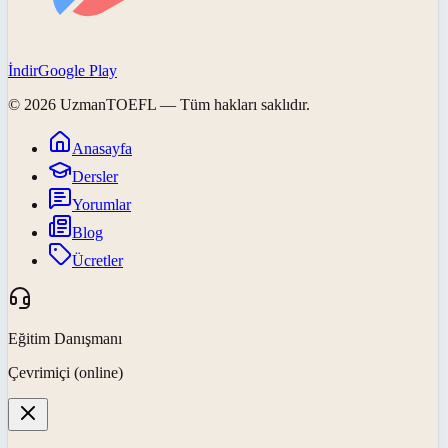
İndir
Google Play
©
2026
UzmanTOEFL
— Tüm hakları saklıdır.
Anasayfa
Dersler
Yorumlar
Blog
Ücretler
Eğitim Danışmanı
Çevrimiçi (online)