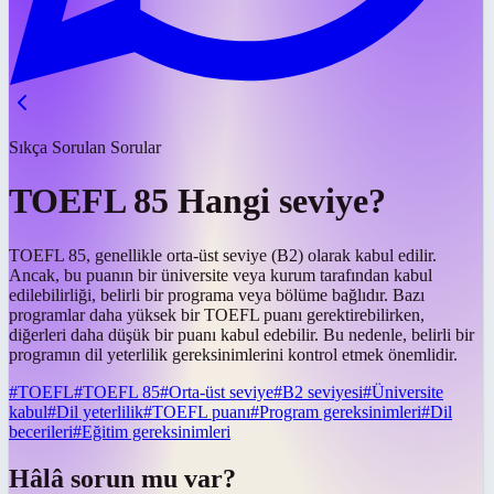
Sıkça Sorulan Sorular
TOEFL 85 Hangi seviye?
TOEFL 85, genellikle orta-üst seviye (B2) olarak kabul edilir.
Ancak, bu puanın bir üniversite veya kurum tarafından kabul
edilebilirliği, belirli bir programa veya bölüme bağlıdır. Bazı
programlar daha yüksek bir TOEFL puanı gerektirebilirken,
diğerleri daha düşük bir puanı kabul edebilir. Bu nedenle, belirli bir
programın dil yeterlilik gereksinimlerini kontrol etmek önemlidir.
#
TOEFL
#
TOEFL 85
#
Orta-üst seviye
#
B2 seviyesi
#
Üniversite
kabul
#
Dil yeterlilik
#
TOEFL puanı
#
Program gereksinimleri
#
Dil
becerileri
#
Eğitim gereksinimleri
Hâlâ sorun mu var?