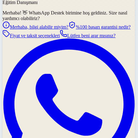
Eğitim Danışmanı
Merhaba! 👋
WhatsApp Destek
birimine hoş geldiniz. Size nasıl
yardımcı olabiliriz?
Merhaba, bilgi alabilir miyim?
%100 başarı garantisi nedir?
Fiyat ve taksit seçenekleri
Lütfen beni arar mısınız?