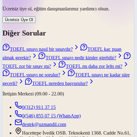
Ücretsiz üye ol, eğitim danışmanlarımız yardımcı olsun.
Ücretsiz Üye Ol
Diğer Sorular
TOEFL sınavı nasıl bir sınavdır?
TOEFL kaç puan
almak gerekir?
TOEFL sınavı nedir kimler girebilir?
TOEFL zor bir sınav mı?
TOEFL mı daha zor Ielts mi?
TOEFL sınavı ne sorulur?
TOEFL sınavı ne kadar süre
geçerli?
TOEFL nereden başvurulur?
İletişim Merkezi (09.00 - 22.00)
0(312) 911 37 15
0(546) 855 07 15
(WhatsApp)
destek@uzmandil.com
Hacettepe İvedik OSB. Teknokenti 1368. Cadde No.61,