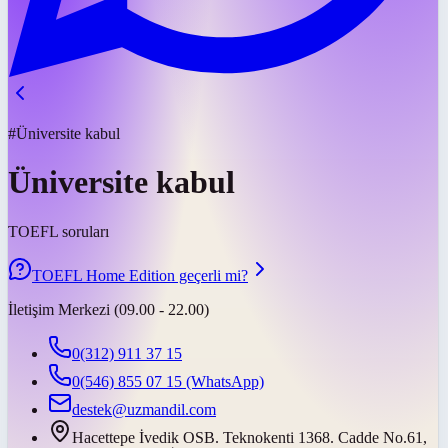
#Üniversite kabul
Üniversite kabul
TOEFL soruları
TOEFL Home Edition geçerli mi?
İletişim Merkezi (09.00 - 22.00)
0(312) 911 37 15
0(546) 855 07 15
(WhatsApp)
destek@uzmandil.com
Hacettepe İvedik OSB. Teknokenti 1368. Cadde No.61,