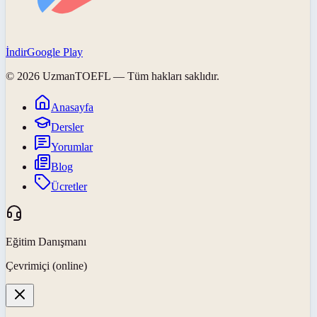
İndir
Google Play
©
2026
UzmanTOEFL
— Tüm hakları saklıdır.
Anasayfa
Dersler
Yorumlar
Blog
Ücretler
Eğitim Danışmanı
Çevrimiçi (online)