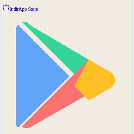
İndir
App Store