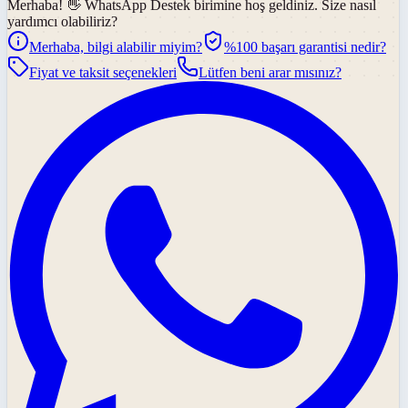
Merhaba! 👋
WhatsApp Destek
birimine hoş geldiniz. Size nasıl
yardımcı olabiliriz?
Merhaba, bilgi alabilir miyim?
%100 başarı garantisi nedir?
Fiyat ve taksit seçenekleri
Lütfen beni arar mısınız?