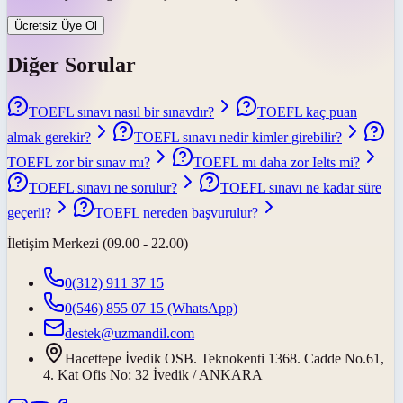
Ücretsiz Üye Ol
Diğer Sorular
TOEFL sınavı nasıl bir sınavdır?
TOEFL kaç puan
almak gerekir?
TOEFL sınavı nedir kimler girebilir?
TOEFL zor bir sınav mı?
TOEFL mı daha zor Ielts mi?
TOEFL sınavı ne sorulur?
TOEFL sınavı ne kadar süre
geçerli?
TOEFL nereden başvurulur?
İletişim Merkezi (09.00 - 22.00)
0(312) 911 37 15
0(546) 855 07 15
(WhatsApp)
destek@uzmandil.com
Hacettepe İvedik OSB. Teknokenti 1368. Cadde No.61,
4. Kat Ofis No: 32 İvedik / ANKARA