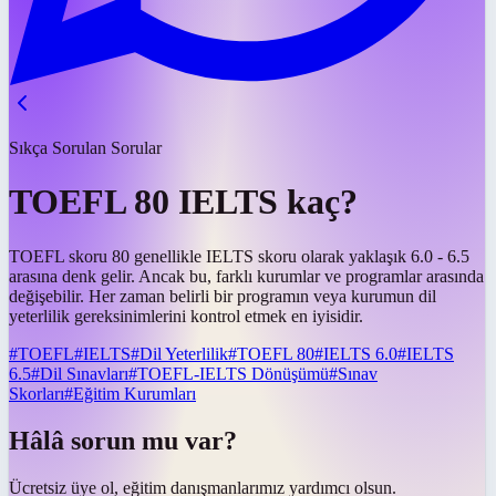
Sıkça Sorulan Sorular
TOEFL 80 IELTS kaç?
TOEFL skoru 80 genellikle IELTS skoru olarak yaklaşık 6.0 - 6.5
arasına denk gelir. Ancak bu, farklı kurumlar ve programlar arasında
değişebilir. Her zaman belirli bir programın veya kurumun dil
yeterlilik gereksinimlerini kontrol etmek en iyisidir.
#
TOEFL
#
IELTS
#
Dil Yeterlilik
#
TOEFL 80
#
IELTS 6.0
#
IELTS
6.5
#
Dil Sınavları
#
TOEFL-IELTS Dönüşümü
#
Sınav
Skorları
#
Eğitim Kurumları
Hâlâ sorun mu var?
Ücretsiz üye ol, eğitim danışmanlarımız yardımcı olsun.