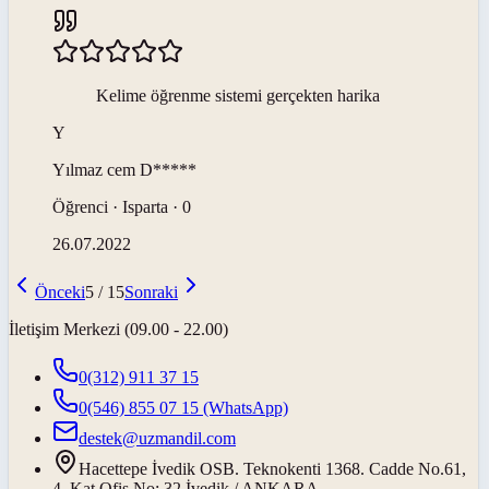
Kelime öğrenme sistemi gerçekten harika
Y
Yılmaz cem
D*****
Öğrenci · Isparta · 0
26.07.2022
Önceki
5
/
15
Sonraki
İletişim Merkezi (09.00 - 22.00)
0(312) 911 37 15
0(546) 855 07 15
(WhatsApp)
destek@uzmandil.com
Hacettepe İvedik OSB. Teknokenti 1368. Cadde No.61,
4. Kat Ofis No: 32 İvedik / ANKARA