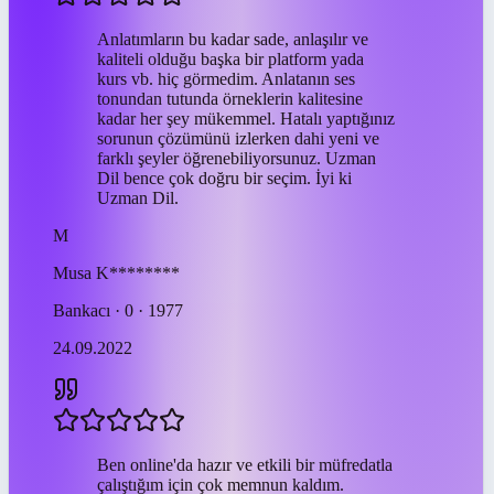
Anlatımların bu kadar sade, anlaşılır ve
kaliteli olduğu başka bir platform yada
kurs vb. hiç görmedim. Anlatanın ses
tonundan tutunda örneklerin kalitesine
kadar her şey mükemmel. Hatalı yaptığınız
sorunun çözümünü izlerken dahi yeni ve
farklı şeyler öğrenebiliyorsunuz. Uzman
Dil bence çok doğru bir seçim. İyi ki
Uzman Dil.
M
Musa
K********
Bankacı · 0 · 1977
24.09.2022
Ben online'da hazır ve etkili bir müfredatla
çalıştığım için çok memnun kaldım.