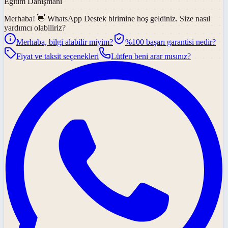
Eğitim Danışmanı
Merhaba! 👋
WhatsApp Destek
birimine hoş geldiniz. Size nasıl
yardımcı olabiliriz?
Merhaba, bilgi alabilir miyim?
%100 başarı garantisi nedir?
Fiyat ve taksit seçenekleri
Lütfen beni arar mısınız?