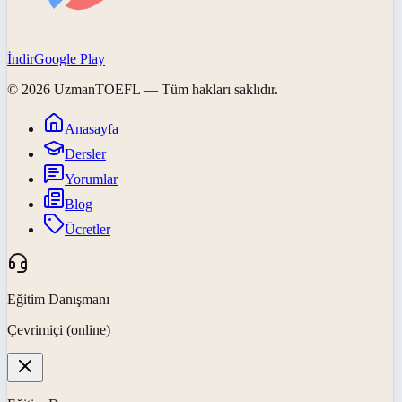
İndir
Google Play
©
2026
UzmanTOEFL
— Tüm hakları saklıdır.
Anasayfa
Dersler
Yorumlar
Blog
Ücretler
Eğitim Danışmanı
Çevrimiçi (online)