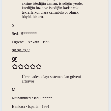
aksine istediğin zaman, istediğin yerde,
istediğin hızla ve istediğin kadar çok
tekrarla konulara çalışabiliyor olmak
büyük bir artı.
S
Seda
B*******
Öğrenci · Ankara · 1995
08.08.2022
Ücret iadesi olayı sisteme olan güveni
artırıyor
M
Muhammed esad
C*****
Bankacı · Isparta · 1991