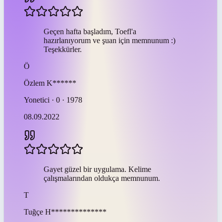
Geçen hafta başladım, Toefl'a
hazırlanıyorum ve şuan için memnunum :)
Teşekkürler.
Ö
Özlem
K******
Yonetici · 0 · 1978
08.09.2022
Gayet güzel bir uygulama. Kelime
çalışmalarından oldukça memnunum.
T
Tuğçe
H**************