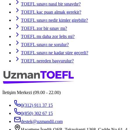
TOEFL sınavı nasıl bir sınavdır?
TOEFL kaç puan almak gerekir?
TOEFL sınavı nedir kimler girebilir?
TOEFL zor bir sınav mı?
TOEFL mı daha zor Ielts mi?
TOEFL sınavı ne sorulur?
TOEFL sınavı ne kadar süre geçerli?
TOEFL nereden başvurulur?
İletişim Merkezi (09.00 - 22.00)
0(312) 911 37 15
0(850) 302 67 15
destek@uzmandil.com
Hacettepe İvedik OSB. Teknokenti 1368. Cadde No.61, 4