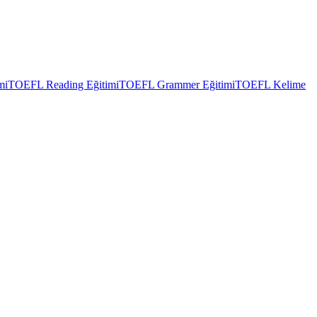
mi
TOEFL Reading Eğitimi
TOEFL Grammer Eğitimi
TOEFL Kelime