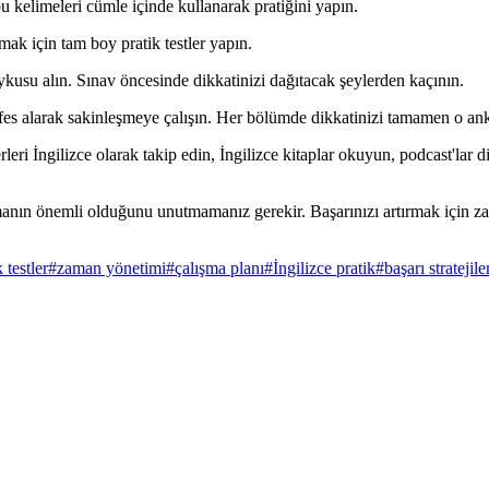
u kelimeleri cümle içinde kullanarak pratiğini yapın.
mak için tam boy pratik testler yapın.
ykusu alın. Sınav öncesinde dikkatinizi dağıtacak şeylerden kaçının.
fes alarak sakinleşmeye çalışın. Her bölümde dikkatinizi tamamen o a
eri İngilizce olarak takip edin, İngilizce kitaplar okuyun, podcast'lar di
lmanın önemli olduğunu unutmamanız gerekir. Başarınızı artırmak için zay
 testler
#
zaman yönetimi
#
çalışma planı
#
İngilizce pratik
#
başarı stratejile