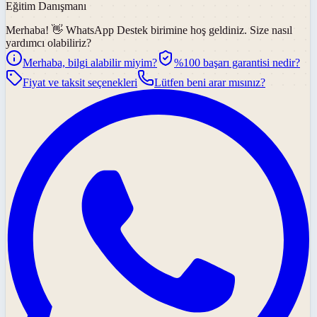
Eğitim Danışmanı
Merhaba! 👋
WhatsApp Destek
birimine hoş geldiniz. Size nasıl
yardımcı olabiliriz?
Merhaba, bilgi alabilir miyim?
%100 başarı garantisi nedir?
Fiyat ve taksit seçenekleri
Lütfen beni arar mısınız?