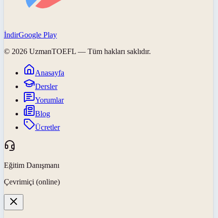
İndir
Google Play
©
2026
UzmanTOEFL
— Tüm hakları saklıdır.
Anasayfa
Dersler
Yorumlar
Blog
Ücretler
Eğitim Danışmanı
Çevrimiçi (online)