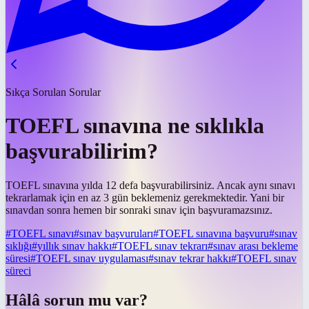
Sıkça Sorulan Sorular
TOEFL sınavına ne sıklıkla
başvurabilirim?
TOEFL sınavına yılda 12 defa başvurabilirsiniz. Ancak aynı sınavı
tekrarlamak için en az 3 gün beklemeniz gerekmektedir. Yani bir
sınavdan sonra hemen bir sonraki sınav için başvuramazsınız.
#
TOEFL sınavı
#
sınav başvuruları
#
TOEFL sınavına başvuru
#
sınav
sıklığı
#
yıllık sınav hakkı
#
TOEFL sınav tekrarı
#
sınav arası bekleme
süresi
#
TOEFL sınav uygulaması
#
sınav tekrar hakkı
#
TOEFL sınav
süreci
Hâlâ sorun mu var?