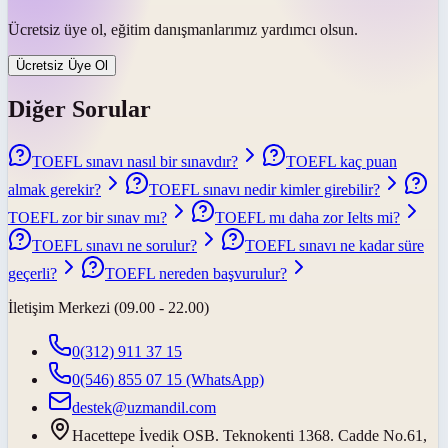
Ücretsiz üye ol, eğitim danışmanlarımız yardımcı olsun.
Ücretsiz Üye Ol
Diğer Sorular
TOEFL sınavı nasıl bir sınavdır?
TOEFL kaç puan
almak gerekir?
TOEFL sınavı nedir kimler girebilir?
TOEFL zor bir sınav mı?
TOEFL mı daha zor Ielts mi?
TOEFL sınavı ne sorulur?
TOEFL sınavı ne kadar süre
geçerli?
TOEFL nereden başvurulur?
İletişim Merkezi (09.00 - 22.00)
0(312) 911 37 15
0(546) 855 07 15
(WhatsApp)
destek@uzmandil.com
Hacettepe İvedik OSB. Teknokenti 1368. Cadde No.61,