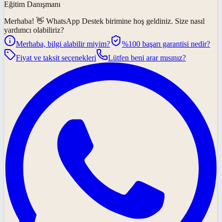
Eğitim Danışmanı
Merhaba! 👋
WhatsApp Destek
birimine hoş geldiniz. Size nasıl
yardımcı olabiliriz?
Merhaba, bilgi alabilir miyim?
%100 başarı garantisi nedir?
Fiyat ve taksit seçenekleri
Lütfen beni arar mısınız?