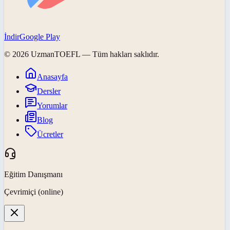
İndir
Google Play
©
2026
UzmanTOEFL
— Tüm hakları saklıdır.
Anasayfa
Dersler
Yorumlar
Blog
Ücretler
Eğitim Danışmanı
Çevrimiçi (online)