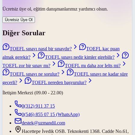
Ücretsiz üye ol, eğitim danışmanlarımız yardımcı olsun.
Ücretsiz Üye Ol
Diğer Sorular
TOEFL sınavı nasıl bir sınavdır?
TOEFL kaç puan
almak gerekir?
TOEFL sınavı nedir kimler girebilir?
TOEFL zor bir sınav mı?
TOEFL mı daha zor Ielts mi?
TOEFL sınavı ne sorulur?
TOEFL sınavı ne kadar süre
geçerli?
TOEFL nereden başvurulur?
İletişim Merkezi (09.00 - 22.00)
0(312) 911 37 15
0(546) 855 07 15
(WhatsApp)
destek@uzmandil.com
Hacettepe İvedik OSB. Teknokenti 1368. Cadde No.61,