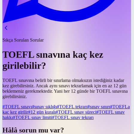
Sıkça Sorulan Sorular
TOEFL sınavına kaç kez
girilebilir?
TOEFL sınavına belirli bir sınırlama olmaksızın istediğiniz kadar
kez girebilirsiniz. Ancak aynı sınavı tekrarlamak için en az 12 gün
beklemeniz gerekmektedir. Yani her 12 günde bir TOEFL sınavına
girebilirsiniz.
#
TOEFL sınavı
#
sınav sıklığı
#
TOEFL tekrarı
#
sınav sınırı
#
TOEFLa
kaç kez girilir
#
12 gün kuralı
#
TOEFL sınav süreci
#
TOEFL sınav
hakkı
#
TOEFL sınav limiti
#
TOEFL sınav tekrarı
Hâlâ sorun mu var?