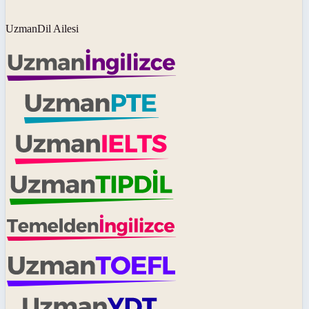
UzmanDil Ailesi