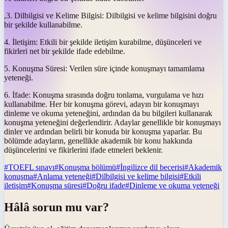
,3. Dilbilgisi ve Kelime Bilgisi: Dilbilgisi ve kelime bilgisini doğru
bir şekilde kullanabilme.
4. İletişim: Etkili bir şekilde iletişim kurabilme, düşünceleri ve
fikirleri net bir şekilde ifade edebilme.
5. Konuşma Süresi: Verilen süre içinde konuşmayı tamamlama
yeteneği.
6. İfade: Konuşma sırasında doğru tonlama, vurgulama ve hızı
kullanabilme. Her bir konuşma görevi, adayın bir konuşmayı
dinleme ve okuma yeteneğini, ardından da bu bilgileri kullanarak
konuşma yeteneğini değerlendirir. Adaylar genellikle bir konuşmayı
dinler ve ardından belirli bir konuda bir konuşma yaparlar. Bu
bölümde adayların, genellikle akademik bir konu hakkında
düşüncelerini ve fikirlerini ifade etmeleri beklenir.
#
TOEFL sınavı
#
Konuşma bölümü
#
İngilizce dil becerisi
#
Akademik
konuşma
#
Anlama yeteneği
#
Dilbilgisi ve kelime bilgisi
#
Etkili
iletişim
#
Konuşma süresi
#
Doğru ifade
#
Dinleme ve okuma yeteneği
Hâlâ sorun mu var?