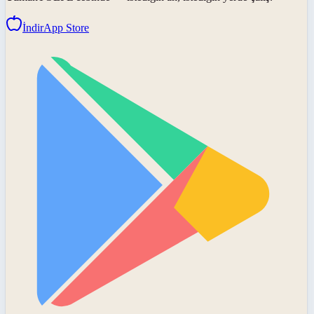
İndir
App Store