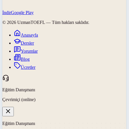
İndir
Google Play
©
2026
UzmanTOEFL
— Tüm hakları saklıdır.
Anasayfa
Dersler
Yorumlar
Blog
Ücretler
Eğitim Danışmanı
Çevrimiçi (online)
Eğitim Danışmanı