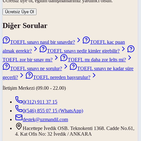
Ücretsiz üye ol, eğitim danışmanlarımız yardımcı olsun.
Ücretsiz Üye Ol
Diğer Sorular
TOEFL sınavı nasıl bir sınavdır?
TOEFL kaç puan
almak gerekir?
TOEFL sınavı nedir kimler girebilir?
TOEFL zor bir sınav mı?
TOEFL mı daha zor Ielts mi?
TOEFL sınavı ne sorulur?
TOEFL sınavı ne kadar süre
geçerli?
TOEFL nereden başvurulur?
İletişim Merkezi (09.00 - 22.00)
0(312) 911 37 15
0(546) 855 07 15
(WhatsApp)
destek@uzmandil.com
Hacettepe İvedik OSB. Teknokenti 1368. Cadde No.61,
4. Kat Ofis No: 32 İvedik / ANKARA