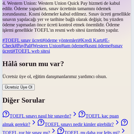
4. Western Union: Western Union Quick Pay hizmeti de kabul
edilir. Ödeme yaparken, sınav ücretinin tamamını ödemek
zorundasınız. Kısmi ödemeler kabul edilmez. Sınav ücreti genellikle
sınavın yapılacağı yer ve tarihine bağlı olarak değişir, bu yüzden
ödeme yapmadan önce ücreti kontrol etmek önemlidir. Ödeme
işlemi genellikle TOEFL'ın resmi web sitesi üzerinden yapılır.
#
TOEFL sınav ücreti
#
ödeme yöntemleri
#
Kredi Kartı
#
E-
Check
#
PayPal
#
Western Union
#
tam ödeme
#
kısmi ödeme
#
sınav
ücreti
#
TOEFL web sitesi
Hâlâ sorun mu var?
Ücretsiz üye ol, eğitim danışmanlarımız yardımcı olsun.
Ücretsiz Üye Ol
Diğer Sorular
TOEFL sınavı nasıl bir sınavdır?
TOEFL kaç puan
almak gerekir?
TOEFL sınavı nedir kimler girebilir?
TOEFL zor bir sınav mı?
TOEFL mı daha zor Ielts mi?