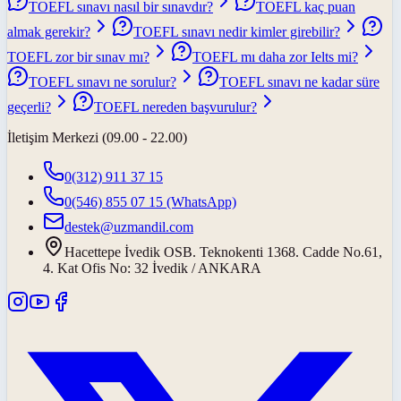
TOEFL sınavı nasıl bir sınavdır?
TOEFL kaç puan
almak gerekir?
TOEFL sınavı nedir kimler girebilir?
TOEFL zor bir sınav mı?
TOEFL mı daha zor Ielts mi?
TOEFL sınavı ne sorulur?
TOEFL sınavı ne kadar süre
geçerli?
TOEFL nereden başvurulur?
İletişim Merkezi (09.00 - 22.00)
0(312) 911 37 15
0(546) 855 07 15
(WhatsApp)
destek@uzmandil.com
Hacettepe İvedik OSB. Teknokenti 1368. Cadde No.61,
4. Kat Ofis No: 32 İvedik / ANKARA