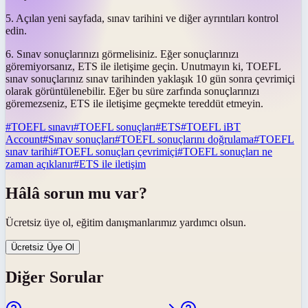
5. Açılan yeni sayfada, sınav tarihini ve diğer ayrıntıları kontrol
edin.
6. Sınav sonuçlarınızı görmelisiniz. Eğer sonuçlarınızı
göremiyorsanız, ETS ile iletişime geçin. Unutmayın ki, TOEFL
sınav sonuçlarınız sınav tarihinden yaklaşık 10 gün sonra çevrimiçi
olarak görüntülenebilir. Eğer bu süre zarfında sonuçlarınızı
göremezseniz, ETS ile iletişime geçmekte tereddüt etmeyin.
#
TOEFL sınavı
#
TOEFL sonuçları
#
ETS
#
TOEFL iBT
Account
#
Sınav sonuçları
#
TOEFL sonuçlarını doğrulama
#
TOEFL
sınav tarihi
#
TOEFL sonuçları çevrimiçi
#
TOEFL sonuçları ne
zaman açıklanır
#
ETS ile iletişim
Hâlâ sorun mu var?
Ücretsiz üye ol, eğitim danışmanlarımız yardımcı olsun.
Ücretsiz Üye Ol
Diğer Sorular