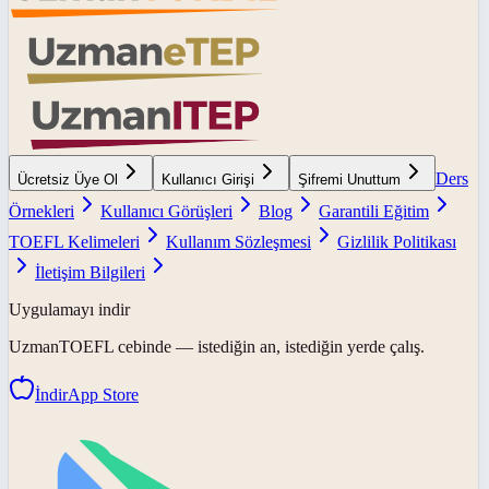
Ders
Ücretsiz Üye Ol
Kullanıcı Girişi
Şifremi Unuttum
Örnekleri
Kullanıcı Görüşleri
Blog
Garantili Eğitim
TOEFL Kelimeleri
Kullanım Sözleşmesi
Gizlilik Politikası
İletişim Bilgileri
Uygulamayı indir
UzmanTOEFL
cebinde — istediğin an, istediğin yerde çalış.
İndir
App Store