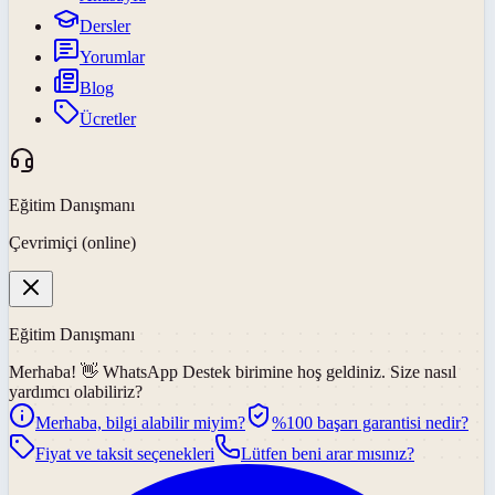
Dersler
Yorumlar
Blog
Ücretler
Eğitim Danışmanı
Çevrimiçi (online)
Eğitim Danışmanı
Merhaba! 👋
WhatsApp Destek
birimine hoş geldiniz. Size nasıl
yardımcı olabiliriz?
Merhaba, bilgi alabilir miyim?
%100 başarı garantisi nedir?
Fiyat ve taksit seçenekleri
Lütfen beni arar mısınız?