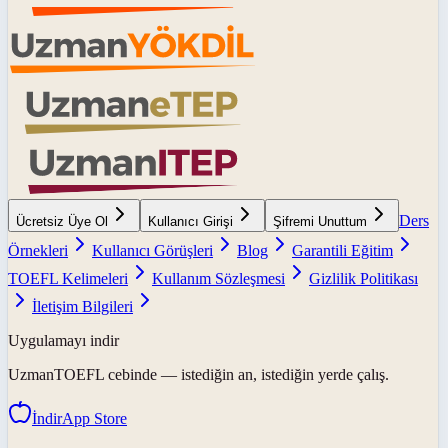
Ders
Ücretsiz Üye Ol
Kullanıcı Girişi
Şifremi Unuttum
Örnekleri
Kullanıcı Görüşleri
Blog
Garantili Eğitim
TOEFL Kelimeleri
Kullanım Sözleşmesi
Gizlilik Politikası
İletişim Bilgileri
Uygulamayı indir
UzmanTOEFL
cebinde — istediğin an, istediğin yerde çalış.
İndir
App Store