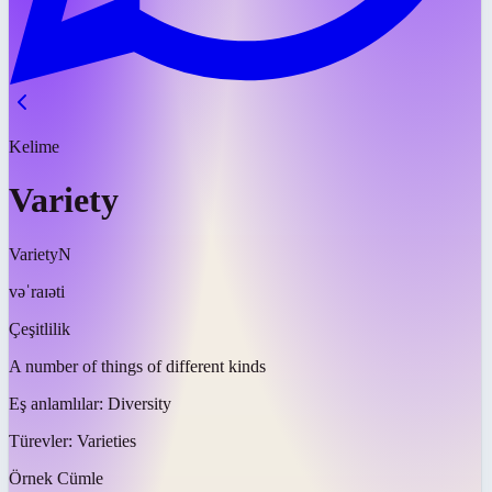
Kelime
Variety
Variety
N
vəˈraɪəti
Çeşitlilik
A number of things of different kinds
Eş anlamlılar:
Diversity
Türevler:
Varieties
Örnek Cümle