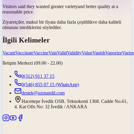
Visitors said they wanted greater
variety
and better quality at a
reasonable price.
Ziyaretçiler, makul bir fiyata daha fazla
çeşitlilik
ve daha kaliteli
olmasını istediklerini söylediler.
İlgili Kelimeler
Vacant
Vaccinate
Vaccine
Vain
Valid
Validity
Value
Vanish
Vaporize
Vario
İletişim Merkezi (09.00 - 22.00)
0(312) 911 37 15
0(546) 855 07 15
(WhatsApp)
destek@uzmandil.com
Hacettepe İvedik OSB. Teknokenti 1368. Cadde No.61,
4. Kat Ofis No: 32 İvedik / ANKARA