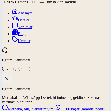
©
2026
UzmanTOEFL
— Tüm hakları saklıdır.
Anasayfa
Dersler
Yorumlar
Blog
Ücretler
Eğitim Danışmanı
Çevrimiçi (online)
Eğitim Danışmanı
Merhaba! 👋
WhatsApp Destek
birimine hoş geldiniz. Size nasıl
yardımcı olabiliriz?
Merhaba, bilgi alabilir miyim?
%100 başarı garantisi nedir?