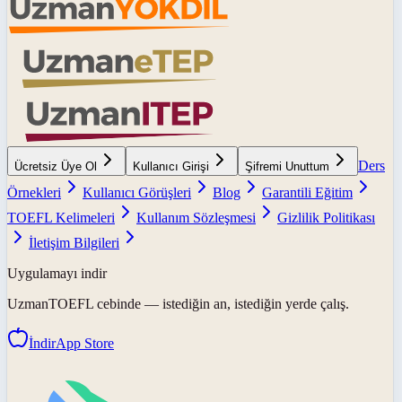
Ders
Ücretsiz Üye Ol
Kullanıcı Girişi
Şifremi Unuttum
Örnekleri
Kullanıcı Görüşleri
Blog
Garantili Eğitim
TOEFL Kelimeleri
Kullanım Sözleşmesi
Gizlilik Politikası
İletişim Bilgileri
Uygulamayı indir
UzmanTOEFL
cebinde — istediğin an, istediğin yerde çalış.
İndir
App Store