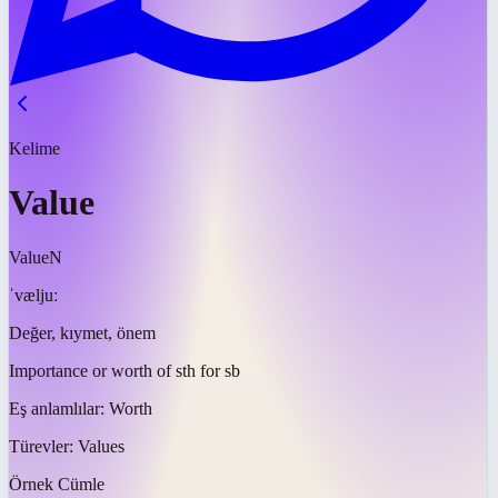
Kelime
Value
Value
N
ˈvæljuː
Değer, kıymet, önem
Importance or worth of sth for sb
Eş anlamlılar:
Worth
Türevler:
Values
Örnek Cümle