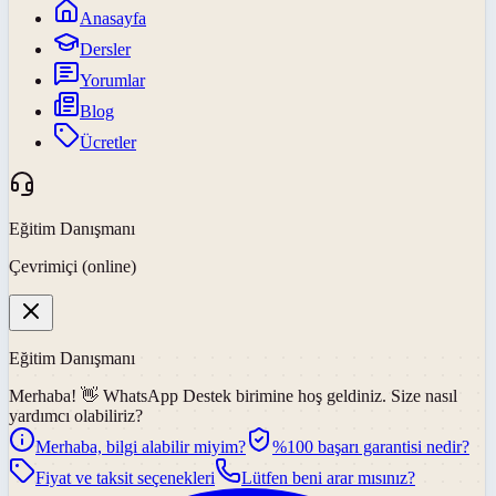
Anasayfa
Dersler
Yorumlar
Blog
Ücretler
Eğitim Danışmanı
Çevrimiçi (online)
Eğitim Danışmanı
Merhaba! 👋
WhatsApp Destek
birimine hoş geldiniz. Size nasıl
yardımcı olabiliriz?
Merhaba, bilgi alabilir miyim?
%100 başarı garantisi nedir?
Fiyat ve taksit seçenekleri
Lütfen beni arar mısınız?