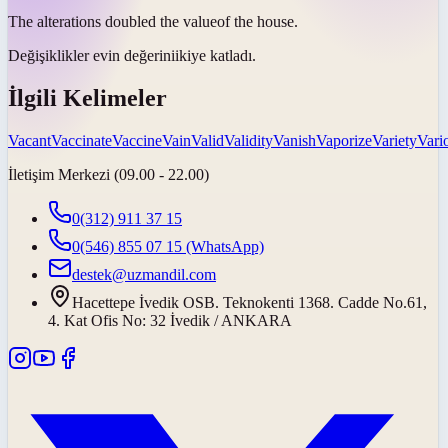
The alterations doubled the
value
of the house.
Değişiklikler evin
değerini
ikiye katladı.
İlgili Kelimeler
Vacant
Vaccinate
Vaccine
Vain
Valid
Validity
Vanish
Vaporize
Variety
Vari
İletişim Merkezi (09.00 - 22.00)
0(312) 911 37 15
0(546) 855 07 15
(WhatsApp)
destek@uzmandil.com
Hacettepe İvedik OSB. Teknokenti 1368. Cadde No.61,
4. Kat Ofis No: 32 İvedik / ANKARA