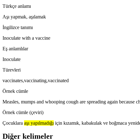
Türkçe anlamı
Aşı yapmak, aşılamak
İngilizce tanımı
Inoculate with a vaccine
Eş anlamlılar
Inoculate
Türevleri
vaccinates,vaccinating,vaccinated
Örnek cümle
Measles, mumps and whooping cough are spreading again because chi
Örnek cümle (çeviri)
Çocuklara
aşı yapılmadığı
için kızamık, kabakulak ve boğmaca yenide
Diğer kelimeler