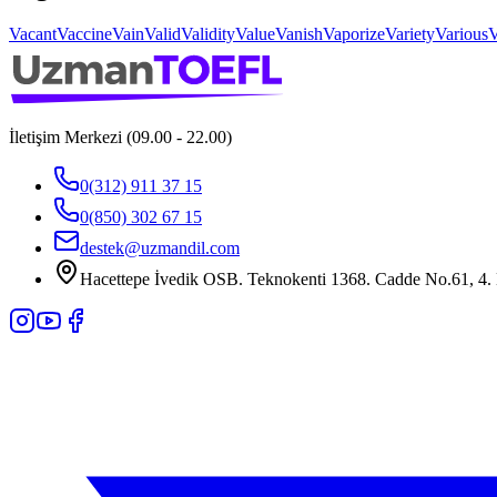
Vacant
Vaccine
Vain
Valid
Validity
Value
Vanish
Vaporize
Variety
Various
V
İletişim Merkezi (09.00 - 22.00)
0(312) 911 37 15
0(850) 302 67 15
destek@uzmandil.com
Hacettepe İvedik OSB. Teknokenti 1368. Cadde No.61, 4