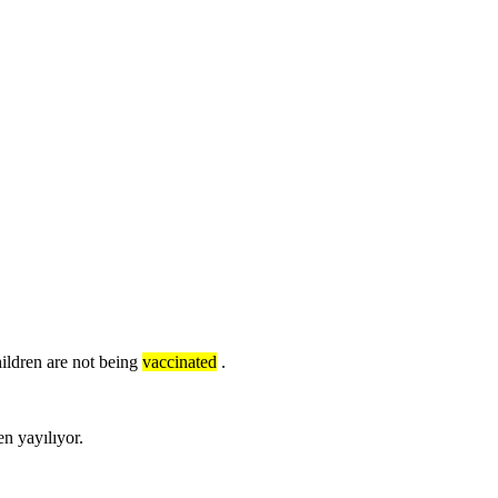
ldren are not being
vaccinated
.
n yayılıyor.