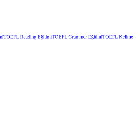
mi
TOEFL Reading Eğitimi
TOEFL Grammer Eğitimi
TOEFL Kelime