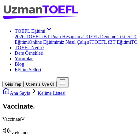
TOEFL Eğitimi
2026 TOEFL iBT Puan Hesaplama
TOEFL Deneme Testleri
TO
Eğitimi
Online Eğitimimiz Nasıl Çalışır?
TOEFL iBT Eğitimi
TO
TOEFL Nedir?
Ders Örnekleri
Yorumlar
Blog
Eğitim Setleri
Giriş Yap
Ücretsiz Üye Ol
Ana Sayfa
Kelime Listesi
Vaccinate
.
Vaccinate
V
ˈvæksɪneɪt