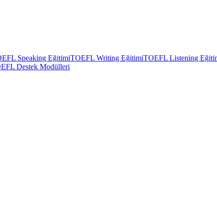
EFL Speaking Eğitimi
TOEFL Writing Eğitimi
TOEFL Listening Eğiti
EFL Destek Modülleri