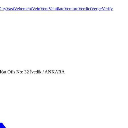
ary
Vast
Vehement
Vein
Vent
Ventilate
Venture
Verdict
Verge
Verify
. Kat Ofis No: 32 İvedik / ANKARA