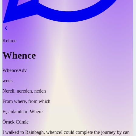
Kelime
Whence
Whence
Adv
wens
Nereli, nereden, neden
From where, from which
Eş anlamlılar:
Where
Örnek Cümle
I walked to Rainbagh,
whence
I could complete the journey by car.