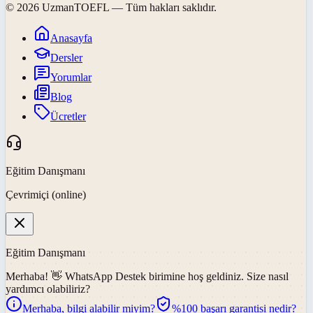
©
2026
UzmanTOEFL
— Tüm hakları saklıdır.
Anasayfa
Dersler
Yorumlar
Blog
Ücretler
Eğitim Danışmanı
Çevrimiçi (online)
Eğitim Danışmanı
Merhaba! 👋
WhatsApp Destek
birimine hoş geldiniz. Size nasıl
yardımcı olabiliriz?
Merhaba, bilgi alabilir miyim?
%100 başarı garantisi nedir?