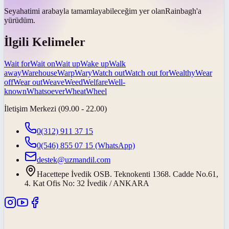
Seyahatimi arabayla tamamlayabileceğim
yer olan
Rainbagh'a
yürüdüm.
İlgili Kelimeler
Wait for
Wait on
Wait up
Wake up
Walk
away
Warehouse
Warp
Wary
Watch out
Watch out for
Wealthy
Wear
off
Wear out
Weave
Weed
Welfare
Well-
known
Whatsoever
Wheat
Wheel
İletişim Merkezi (09.00 - 22.00)
0(312) 911 37 15
0(546) 855 07 15
(WhatsApp)
destek@uzmandil.com
Hacettepe İvedik OSB. Teknokenti 1368. Cadde No.61,
4. Kat Ofis No: 32 İvedik / ANKARA