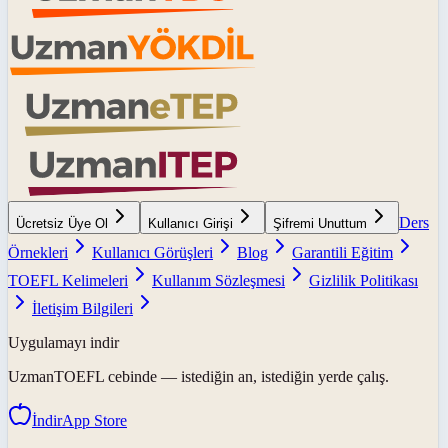
Ders
Ücretsiz Üye Ol
Kullanıcı Girişi
Şifremi Unuttum
Örnekleri
Kullanıcı Görüşleri
Blog
Garantili Eğitim
TOEFL Kelimeleri
Kullanım Sözleşmesi
Gizlilik Politikası
İletişim Bilgileri
Uygulamayı indir
UzmanTOEFL
cebinde — istediğin an, istediğin yerde çalış.
İndir
App Store