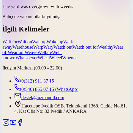
The yard was overgrown with
weeds
.
Bahçede
yabani otlar
büyümüş.
İlgili Kelimeler
Wait for
Wait on
Wait up
Wake up
Walk
away
Warehouse
Warp
Wary
Watch out
Watch out for
Wealthy
Wear
off
Wear out
Weave
Welfare
Well-
known
Whatsoever
Wheat
Wheel
Whence
İletişim Merkezi (09.00 - 22.00)
0(312) 911 37 15
0(546) 855 07 15
(WhatsApp)
destek@uzmandil.com
Hacettepe İvedik OSB. Teknokenti 1368. Cadde No.61,
4. Kat Ofis No: 32 İvedik / ANKARA