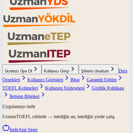
Ders
Ücretsiz Üye Ol
Kullanıcı Girişi
Şifremi Unuttum
Örnekleri
Kullanıcı Görüşleri
Blog
Garantili Eğitim
TOEFL Kelimeleri
Kullanım Sözleşmesi
Gizlilik Politikası
İletişim Bilgileri
Uygulamayı indir
UzmanTOEFL
cebinde — istediğin an, istediğin yerde çalış.
İndir
App Store