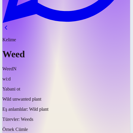
Kelime
Weed
Weed
N
wiːd
Yabani ot
Wild unwanted plant
Eş anlamlılar:
Wild plant
Türevler:
Weeds
Örnek Cümle