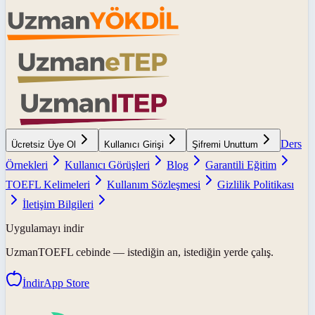
Ders
Ücretsiz Üye Ol
Kullanıcı Girişi
Şifremi Unuttum
Örnekleri
Kullanıcı Görüşleri
Blog
Garantili Eğitim
TOEFL Kelimeleri
Kullanım Sözleşmesi
Gizlilik Politikası
İletişim Bilgileri
Uygulamayı indir
UzmanTOEFL
cebinde — istediğin an, istediğin yerde çalış.
İndir
App Store