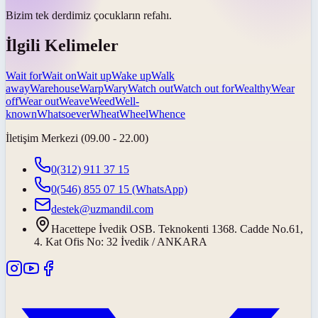
Bizim tek derdimiz çocukların
refahı
.
İlgili Kelimeler
Wait for
Wait on
Wait up
Wake up
Walk
away
Warehouse
Warp
Wary
Watch out
Watch out for
Wealthy
Wear
off
Wear out
Weave
Weed
Well-
known
Whatsoever
Wheat
Wheel
Whence
İletişim Merkezi (09.00 - 22.00)
0(312) 911 37 15
0(546) 855 07 15
(WhatsApp)
destek@uzmandil.com
Hacettepe İvedik OSB. Teknokenti 1368. Cadde No.61,
4. Kat Ofis No: 32 İvedik / ANKARA