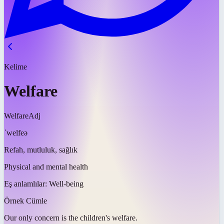
Kelime
Welfare
Welfare
Adj
ˈwelfeə
Refah, mutluluk, sağlık
Physical and mental health
Eş anlamlılar:
Well-being
Örnek Cümle
Our only concern is the children's
welfare
.