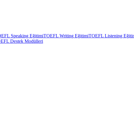
EFL Speaking Eğitimi
TOEFL Writing Eğitimi
TOEFL Listening Eğiti
EFL Destek Modülleri