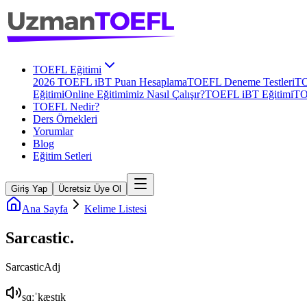
TOEFL Eğitimi
2026 TOEFL iBT Puan Hesaplama
TOEFL Deneme Testleri
TO
Eğitimi
Online Eğitimimiz Nasıl Çalışır?
TOEFL iBT Eğitimi
TO
TOEFL Nedir?
Ders Örnekleri
Yorumlar
Blog
Eğitim Setleri
Giriş Yap
Ücretsiz Üye Ol
Ana Sayfa
Kelime Listesi
Sarcastic
.
Sarcastic
Adj
sɑːˈkæstɪk