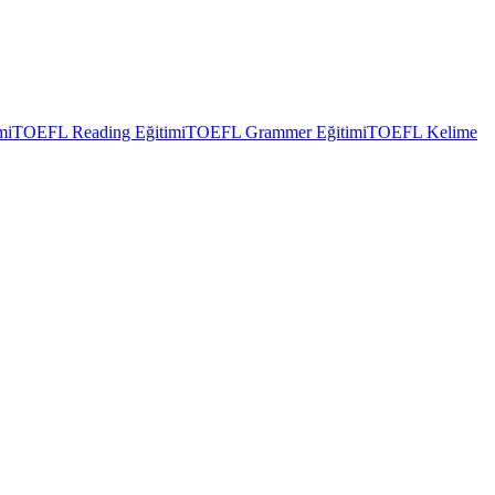
mi
TOEFL Reading Eğitimi
TOEFL Grammer Eğitimi
TOEFL Kelime