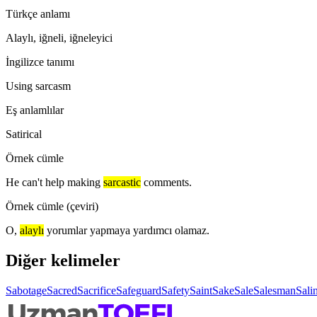
Türkçe anlamı
Alaylı, iğneli, iğneleyici
İngilizce tanımı
Using sarcasm
Eş anlamlılar
Satirical
Örnek cümle
He can't help making
sarcastic
comments.
Örnek cümle (çeviri)
O,
alaylı
yorumlar yapmaya yardımcı olamaz.
Diğer kelimeler
Sabotage
Sacred
Sacrifice
Safeguard
Safety
Saint
Sake
Sale
Salesman
Salin