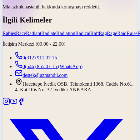
Mia
azimle
hastalığı hakkında konuşmayı reddetti.
İlgili Kelimeler
Rabies
Race
Radiant
Radiate
Radiation
Radical
Raft
Rag
Rage
Raid
Raise
İletişim Merkezi (09.00 - 22.00)
0(312) 911 37 15
0(546) 855 07 15
(WhatsApp)
destek@uzmandil.com
Hacettepe İvedik OSB. Teknokenti 1368. Cadde No.61,
4. Kat Ofis No: 32 İvedik / ANKARA