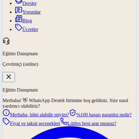
Dersler
Yorumlar
Blog
Ücretler
Eğitim Danışmanı
Çevrimiçi (online)
Eğitim Danışmanı
Merhaba! 👋
WhatsApp Destek
birimine hoş geldiniz. Size nasıl
yardımcı olabiliriz?
Merhaba, bilgi alabilir miyim?
%100 başarı garantisi nedir?
Fiyat ve taksit seçenekleri
Lütfen beni arar mısınız?