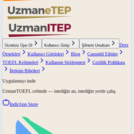
Ders
Ücretsiz Üye Ol
Kullanıcı Girişi
Şifremi Unuttum
Örnekleri
Kullanıcı Görüşleri
Blog
Garantili Eğitim
TOEFL Kelimeleri
Kullanım Sözleşmesi
Gizlilik Politikası
İletişim Bilgileri
Uygulamayı indir
UzmanTOEFL
cebinde — istediğin an, istediğin yerde çalış.
İndir
App Store