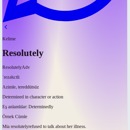
Kelime
Resolutely
Resolutely
Adv
ˈrezəluːtli
Azimle, tereddütsüz
Determined in character or action
Eş anlamlılar:
Determinedly
Örnek Cümle
Mia
resolutely
refused to talk about her illness.