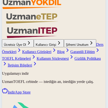
Ders
Ücretsiz Üye Ol
Kullanıcı Girişi
Şifremi Unuttum
Örnekleri
Kullanıcı Görüşleri
Blog
Garantili Eğitim
TOEFL Kelimeleri
Kullanım Sözleşmesi
Gizlilik Politikası
İletişim Bilgileri
Uygulamayı indir
UzmanTOEFL
cebinde — istediğin an, istediğin yerde çalış.
İndir
App Store