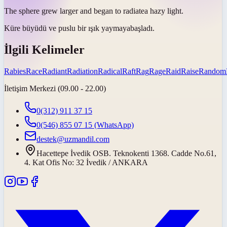
The sphere grew larger and began to
radiate
a hazy light.
Küre büyüdü ve puslu bir ışık
yaymaya
başladı.
İlgili Kelimeler
Rabies
Race
Radiant
Radiation
Radical
Raft
Rag
Rage
Raid
Raise
Random
İletişim Merkezi (09.00 - 22.00)
0(312) 911 37 15
0(546) 855 07 15
(WhatsApp)
destek@uzmandil.com
Hacettepe İvedik OSB. Teknokenti 1368. Cadde No.61,
4. Kat Ofis No: 32 İvedik / ANKARA