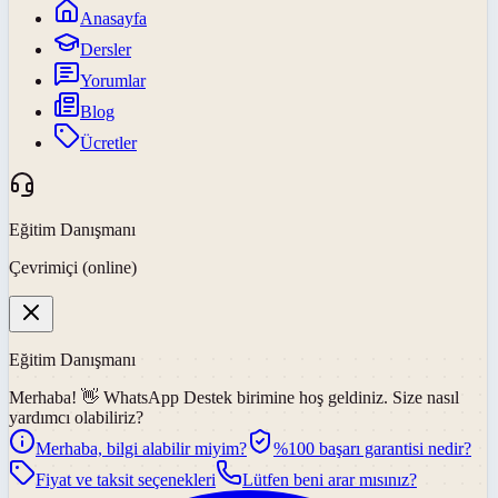
Anasayfa
Dersler
Yorumlar
Blog
Ücretler
Eğitim Danışmanı
Çevrimiçi (online)
Eğitim Danışmanı
Merhaba! 👋
WhatsApp Destek
birimine hoş geldiniz. Size nasıl
yardımcı olabiliriz?
Merhaba, bilgi alabilir miyim?
%100 başarı garantisi nedir?
Fiyat ve taksit seçenekleri
Lütfen beni arar mısınız?