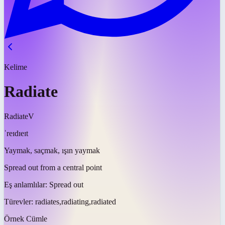
Kelime
Radiate
Radiate
V
ˈreɪdɪeɪt
Yaymak, saçmak, ışın yaymak
Spread out from a central point
Eş anlamlılar:
Spread out
Türevler:
radiates,radiating,radiated
Örnek Cümle