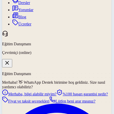
Dersler
Yorumlar
Blog
Ücretler
Eğitim Danışmanı
Çevrimiçi (online)
Eğitim Danışmanı
Merhaba! 👋
WhatsApp Destek
birimine hoş geldiniz. Size nasıl
yardımcı olabiliriz?
Merhaba, bilgi alabilir miyim?
%100 başarı garantisi nedir?
Fiyat ve taksit seçenekleri
Lütfen beni arar mısınız?