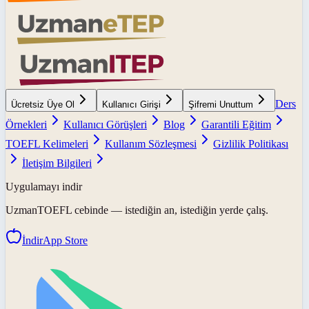
Ders
Ücretsiz Üye Ol
Kullanıcı Girişi
Şifremi Unuttum
Örnekleri
Kullanıcı Görüşleri
Blog
Garantili Eğitim
TOEFL Kelimeleri
Kullanım Sözleşmesi
Gizlilik Politikası
İletişim Bilgileri
Uygulamayı indir
UzmanTOEFL
cebinde — istediğin an, istediğin yerde çalış.
İndir
App Store