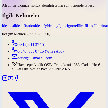
Alaylı bir biçimde
, soğuk algınlığı tatilin son gününde iyileşti.
İlgili Kelimeler
Identical
Identification
Identify
Identity
Ignite
Ignore
Illicit
Illness
Illuminat
İletişim Merkezi (09.00 - 22.00)
0(312) 911 37 15
0(546) 855 07 15
(WhatsApp)
destek@uzmandil.com
Hacettepe İvedik OSB. Teknokenti 1368. Cadde No.61,
4. Kat Ofis No: 32 İvedik / ANKARA