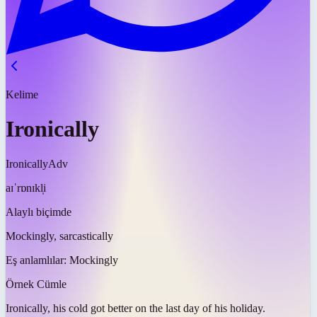
Kelime
Ironically
Ironically
Adv
aɪˈrɒnɪkl̩i
Alaylı biçimde
Mockingly, sarcastically
Eş anlamlılar:
Mockingly
Örnek Cümle
Ironically
, his cold got better on the last day of his holiday.