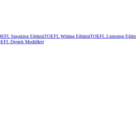
EFL Speaking Eğitimi
TOEFL Writing Eğitimi
TOEFL Listening Eğiti
EFL Destek Modülleri