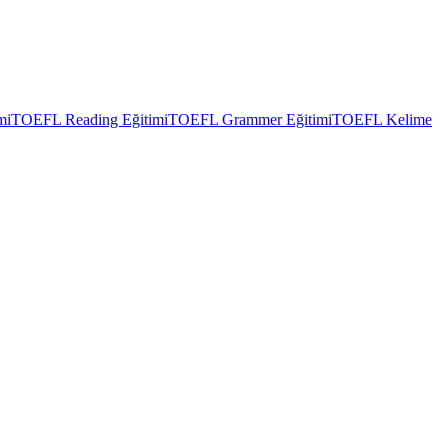
mi
TOEFL Reading Eğitimi
TOEFL Grammer Eğitimi
TOEFL Kelime