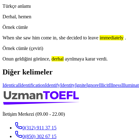
Türkçe anlamı
Derhal, hemen
Örnek cümle
When she saw him come in, she decided to leave
immediately
.
Örnek cümle (çeviri)
Onun geldiğini görünce,
derhal
ayrılmaya karar verdi.
Diğer kelimeler
Identical
Identification
Identify
Identity
Ignite
Ignore
Illicit
Illness
Illuminat
İletişim Merkezi (09.00 - 22.00)
0(312) 911 37 15
0(850) 302 67 15