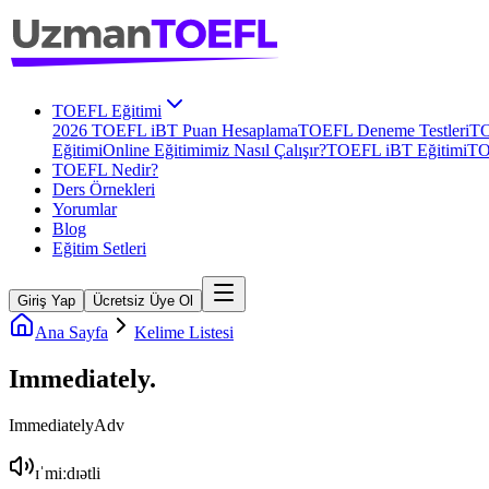
TOEFL Eğitimi
2026 TOEFL iBT Puan Hesaplama
TOEFL Deneme Testleri
TO
Eğitimi
Online Eğitimimiz Nasıl Çalışır?
TOEFL iBT Eğitimi
TO
TOEFL Nedir?
Ders Örnekleri
Yorumlar
Blog
Eğitim Setleri
Giriş Yap
Ücretsiz Üye Ol
Ana Sayfa
Kelime Listesi
Immediately
.
Immediately
Adv
ɪˈmiːdɪətli