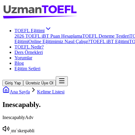
TOEFL Eğitimi
2026 TOEFL iBT Puan Hesaplama
TOEFL Deneme Testleri
TO
Eğitimi
Online Eğitimimiz Nasıl Çalışır?
TOEFL iBT Eğitimi
TO
TOEFL Nedir?
Ders Örnekleri
Yorumlar
Blog
Eğitim Setleri
Giriş Yap
Ücretsiz Üye Ol
Ana Sayfa
Kelime Listesi
Inescapably
.
Inescapably
Adv
ˌɪnɪˈskeɪpəbli