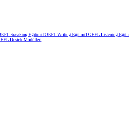
EFL Speaking Eğitimi
TOEFL Writing Eğitimi
TOEFL Listening Eğiti
EFL Destek Modülleri