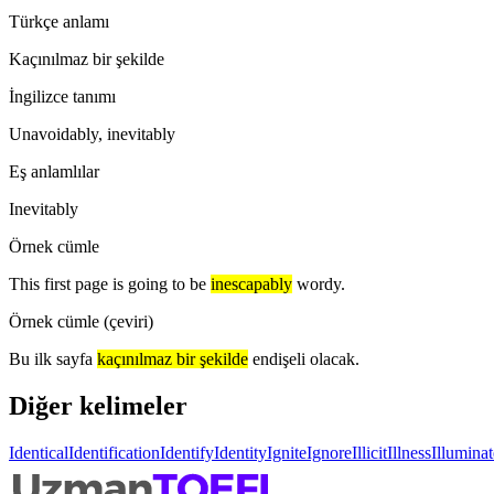
Türkçe anlamı
Kaçınılmaz bir şekilde
İngilizce tanımı
Unavoidably, inevitably
Eş anlamlılar
Inevitably
Örnek cümle
This first page is going to be
inescapably
wordy.
Örnek cümle (çeviri)
Bu ilk sayfa
kaçınılmaz bir şekilde
endişeli olacak.
Diğer kelimeler
Identical
Identification
Identify
Identity
Ignite
Ignore
Illicit
Illness
Illuminat