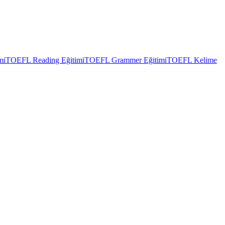
mi
TOEFL Reading Eğitimi
TOEFL Grammer Eğitimi
TOEFL Kelime