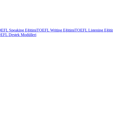
EFL Speaking Eğitimi
TOEFL Writing Eğitimi
TOEFL Listening Eğiti
EFL Destek Modülleri