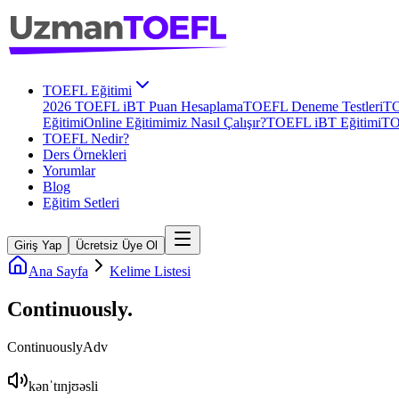
TOEFL Eğitimi
2026 TOEFL iBT Puan Hesaplama
TOEFL Deneme Testleri
TO
Eğitimi
Online Eğitimimiz Nasıl Çalışır?
TOEFL iBT Eğitimi
TO
TOEFL Nedir?
Ders Örnekleri
Yorumlar
Blog
Eğitim Setleri
Giriş Yap
Ücretsiz Üye Ol
Ana Sayfa
Kelime Listesi
Continuously
.
Continuously
Adv
kənˈtɪnjʊəsli