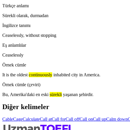
Türkçe anlamı
Sürekli olarak, durmadan
İngilizce tanımı
Ceaselessly, without stopping
Eş anlamlılar
Ceaselessly
Örnek cümle
It is the oldest
continuously
inhabited city in America.
Örnek cümle (çeviri)
Bu, Amerika'daki en eski
sürekli
yaşanan şehirdir.
Diğer kelimeler
Cable
Cage
Calculate
Call at
Call for
Call off
Call on
Call up
Calm down
C