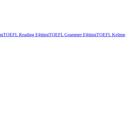
mi
TOEFL Reading Eğitimi
TOEFL Grammer Eğitimi
TOEFL Kelime