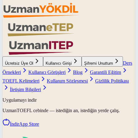
Ders
Ücretsiz Üye Ol
Kullanıcı Girişi
Şifremi Unuttum
Örnekleri
Kullanıcı Görüşleri
Blog
Garantili Eğitim
TOEFL Kelimeleri
Kullanım Sözleşmesi
Gizlilik Politikası
İletişim Bilgileri
Uygulamayı indir
UzmanTOEFL
cebinde — istediğin an, istediğin yerde çalış.
İndir
App Store