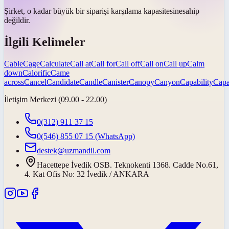
Şirket, o kadar büyük bir siparişi karşılama
kapasitesine
sahip
değildir.
İlgili Kelimeler
Cable
Cage
Calculate
Call at
Call for
Call off
Call on
Call up
Calm
down
Calorific
Came
across
Cancel
Candidate
Candle
Canister
Canopy
Canyon
Capability
Capa
İletişim Merkezi (09.00 - 22.00)
0(312) 911 37 15
0(546) 855 07 15
(WhatsApp)
destek@uzmandil.com
Hacettepe İvedik OSB. Teknokenti 1368. Cadde No.61,
4. Kat Ofis No: 32 İvedik / ANKARA