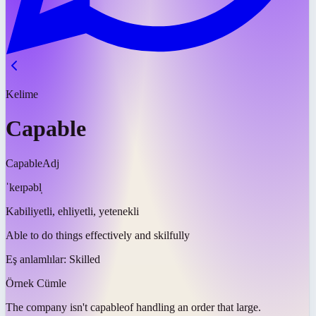
Kelime
Capable
Capable
Adj
ˈkeɪpəbl̩
Kabiliyetli, ehliyetli, yetenekli
Able to do things effectively and skilfully
Eş anlamlılar:
Skilled
Örnek Cümle
The company isn't
capable
of handling an order that large.