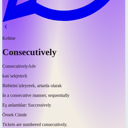
Kelime
Consecutively
Consecutively
Adv
kənˈsekjʊtɪvli
Birbirini izleyerek, artarda olarak
In a consecutive manner, sequentially
Eş anlamlılar:
Successively
Örnek Cümle
Tickets are numbered
consecutively
.