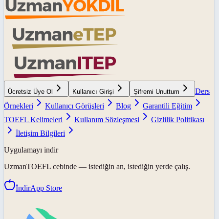
Ders
Ücretsiz Üye Ol
Kullanıcı Girişi
Şifremi Unuttum
Örnekleri
Kullanıcı Görüşleri
Blog
Garantili Eğitim
TOEFL Kelimeleri
Kullanım Sözleşmesi
Gizlilik Politikası
İletişim Bilgileri
Uygulamayı indir
UzmanTOEFL
cebinde — istediğin an, istediğin yerde çalış.
İndir
App Store