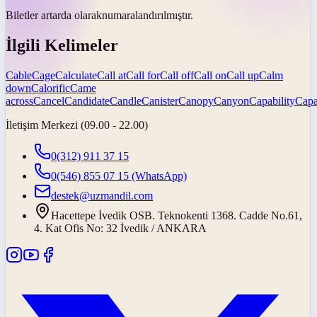
Biletler
artarda olarak
numaralandırılmıştır.
İlgili Kelimeler
Cable
Cage
Calculate
Call at
Call for
Call off
Call on
Call up
Calm
down
Calorific
Came
across
Cancel
Candidate
Candle
Canister
Canopy
Canyon
Capability
Capa
İletişim Merkezi (09.00 - 22.00)
0(312) 911 37 15
0(546) 855 07 15
(WhatsApp)
destek@uzmandil.com
Hacettepe İvedik OSB. Teknokenti 1368. Cadde No.61,
4. Kat Ofis No: 32 İvedik / ANKARA