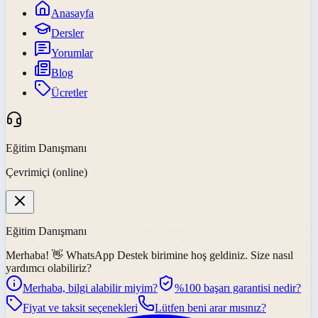
Anasayfa
Dersler
Yorumlar
Blog
Ücretler
Eğitim Danışmanı
Çevrimiçi (online)
Eğitim Danışmanı
Merhaba! 👋
WhatsApp Destek
birimine hoş geldiniz. Size nasıl
yardımcı olabiliriz?
Merhaba, bilgi alabilir miyim?
%100 başarı garantisi nedir?
Fiyat ve taksit seçenekleri
Lütfen beni arar mısınız?