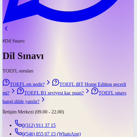
#Dil Sınavı
Dil Sınavı
TOEFL soruları
TOEFL ets nedir?
TOEFL iBT Home Edition geçerli
mi?
TOEFL B1 seviyesi kaç puan?
TOEFL sınavı
hangi dilde yapılır?
İletişim Merkezi (09.00 - 22.00)
0(312) 911 37 15
0(546) 855 07 15
(WhatsApp)