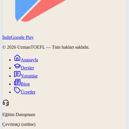
İndir
Google Play
©
2026
UzmanTOEFL
— Tüm hakları saklıdır.
Anasayfa
Dersler
Yorumlar
Blog
Ücretler
Eğitim Danışmanı
Çevrimiçi (online)