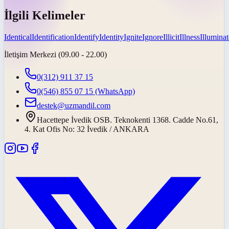
İlgili Kelimeler
Identical
Identification
Identify
Identity
Ignite
Ignore
Illicit
Illness
Illuminat
İletişim Merkezi (09.00 - 22.00)
0(312) 911 37 15
0(546) 855 07 15
(WhatsApp)
destek@uzmandil.com
Hacettepe İvedik OSB. Teknokenti 1368. Cadde No.61,
4. Kat Ofis No: 32 İvedik / ANKARA