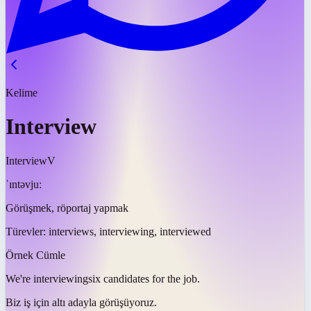
Kelime
Interview
Interview
V
ˈɪntəvjuː
Görüşmek, röportaj yapmak
Türevler:
interviews, interviewing, interviewed
Örnek Cümle
We're
interviewing
six candidates for the job.
Biz iş için altı adayla
görüşüyoruz
.