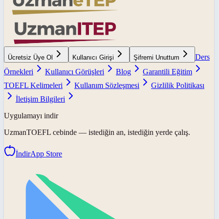
Ders
Ücretsiz Üye Ol
Kullanıcı Girişi
Şifremi Unuttum
Örnekleri
Kullanıcı Görüşleri
Blog
Garantili Eğitim
TOEFL Kelimeleri
Kullanım Sözleşmesi
Gizlilik Politikası
İletişim Bilgileri
Uygulamayı indir
UzmanTOEFL
cebinde — istediğin an, istediğin yerde çalış.
İndir
App Store