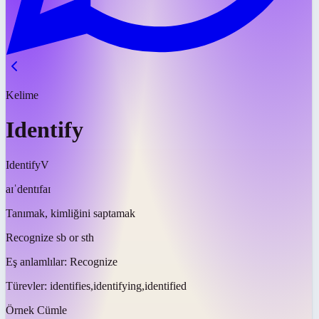
Kelime
Identify
Identify
V
aɪˈdentɪfaɪ
Tanımak, kimliğini saptamak
Recognize sb or sth
Eş anlamlılar:
Recognize
Türevler:
identifies,identifying,identified
Örnek Cümle