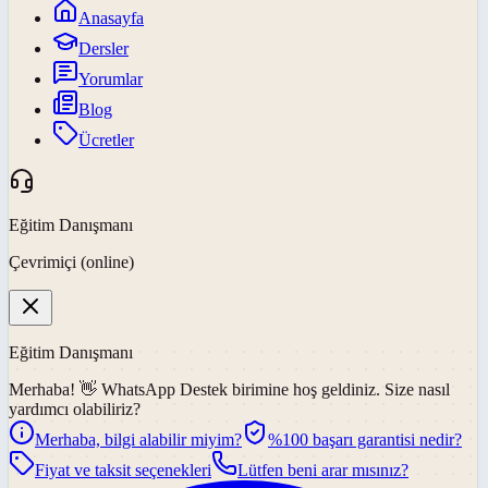
Anasayfa
Dersler
Yorumlar
Blog
Ücretler
Eğitim Danışmanı
Çevrimiçi (online)
Eğitim Danışmanı
Merhaba! 👋
WhatsApp Destek
birimine hoş geldiniz. Size nasıl
yardımcı olabiliriz?
Merhaba, bilgi alabilir miyim?
%100 başarı garantisi nedir?
Fiyat ve taksit seçenekleri
Lütfen beni arar mısınız?