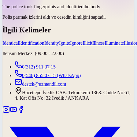
The police took fingerprints and
identified
the body .
Polis parmak izlerini aldı ve cesedin
kimliğini saptadı
.
İlgili Kelimeler
Identical
Identification
Identity
Ignite
Ignore
Illicit
Illness
Illuminate
Illusio
İletişim Merkezi (09.00 - 22.00)
0(312) 911 37 15
0(546) 855 07 15
(WhatsApp)
destek@uzmandil.com
Hacettepe İvedik OSB. Teknokenti 1368. Cadde No.61,
4. Kat Ofis No: 32 İvedik / ANKARA