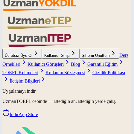
Ders
Ücretsiz Üye Ol
Kullanıcı Girişi
Şifremi Unuttum
Örnekleri
Kullanıcı Görüşleri
Blog
Garantili Eğitim
TOEFL Kelimeleri
Kullanım Sözleşmesi
Gizlilik Politikası
İletişim Bilgileri
Uygulamayı indir
UzmanTOEFL
cebinde — istediğin an, istediğin yerde çalış.
İndir
App Store