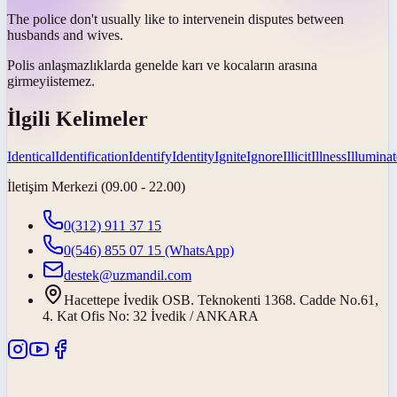
The police don't usually like to
intervene
in disputes between
husbands and wives.
Polis anlaşmazlıklarda genelde karı ve kocaların
arasına
girmeyi
istemez.
İlgili Kelimeler
Identical
Identification
Identify
Identity
Ignite
Ignore
Illicit
Illness
Illuminat
İletişim Merkezi (09.00 - 22.00)
0(312) 911 37 15
0(546) 855 07 15
(WhatsApp)
destek@uzmandil.com
Hacettepe İvedik OSB. Teknokenti 1368. Cadde No.61,
4. Kat Ofis No: 32 İvedik / ANKARA