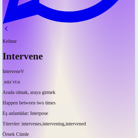
Kelime
Intervene
Intervene
V
ˌɪntəˈviːn
Arada olmak, araya girmek
Happen between two times
Eş anlamlılar:
Interpose
Türevler:
intervenes,intervening,intervened
Örnek Cümle