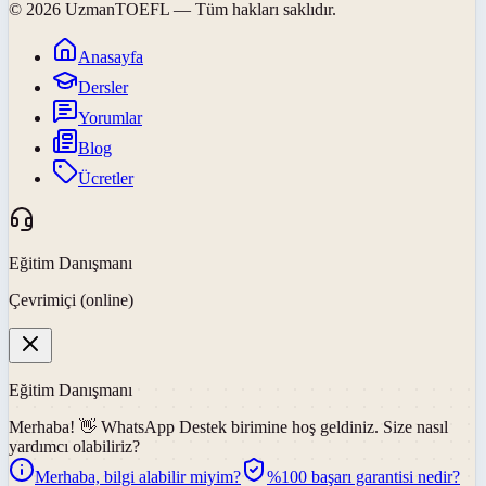
©
2026
UzmanTOEFL
— Tüm hakları saklıdır.
Anasayfa
Dersler
Yorumlar
Blog
Ücretler
Eğitim Danışmanı
Çevrimiçi (online)
Eğitim Danışmanı
Merhaba! 👋
WhatsApp Destek
birimine hoş geldiniz. Size nasıl
yardımcı olabiliriz?
Merhaba, bilgi alabilir miyim?
%100 başarı garantisi nedir?