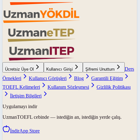
Ders
Ücretsiz Üye Ol
Kullanıcı Girişi
Şifremi Unuttum
Örnekleri
Kullanıcı Görüşleri
Blog
Garantili Eğitim
TOEFL Kelimeleri
Kullanım Sözleşmesi
Gizlilik Politikası
İletişim Bilgileri
Uygulamayı indir
UzmanTOEFL
cebinde — istediğin an, istediğin yerde çalış.
İndir
App Store