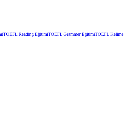
mi
TOEFL Reading Eğitimi
TOEFL Grammer Eğitimi
TOEFL Kelime