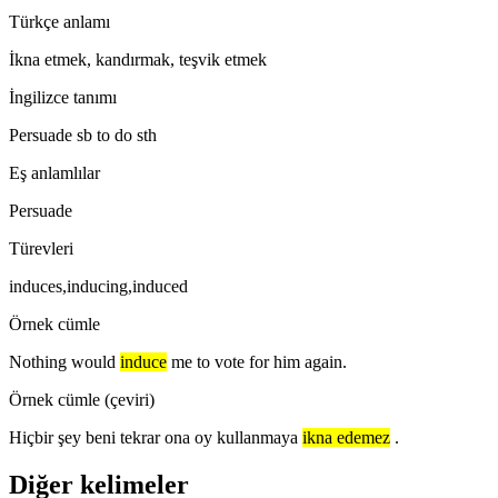
Türkçe anlamı
İkna etmek, kandırmak, teşvik etmek
İngilizce tanımı
Persuade sb to do sth
Eş anlamlılar
Persuade
Türevleri
induces,inducing,induced
Örnek cümle
Nothing would
induce
me to vote for him again.
Örnek cümle (çeviri)
Hiçbir şey beni tekrar ona oy kullanmaya
ikna edemez
.
Diğer kelimeler