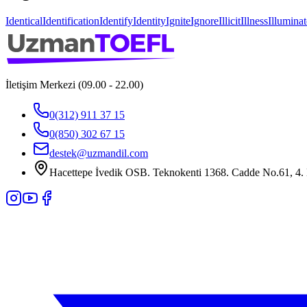
Identical
Identification
Identify
Identity
Ignite
Ignore
Illicit
Illness
Illuminat
İletişim Merkezi (09.00 - 22.00)
0(312) 911 37 15
0(850) 302 67 15
destek@uzmandil.com
Hacettepe İvedik OSB. Teknokenti 1368. Cadde No.61, 4