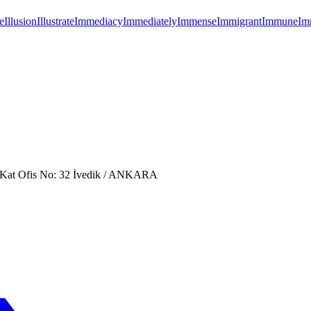
e
Illusion
Illustrate
Immediacy
Immediately
Immense
Immigrant
Immune
Im
. Kat Ofis No: 32 İvedik / ANKARA