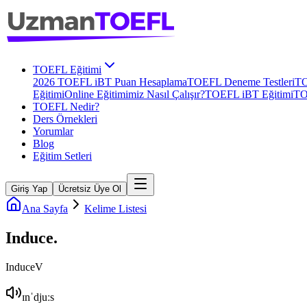
TOEFL Eğitimi
2026 TOEFL iBT Puan Hesaplama
TOEFL Deneme Testleri
TO
Eğitimi
Online Eğitimimiz Nasıl Çalışır?
TOEFL iBT Eğitimi
TO
TOEFL Nedir?
Ders Örnekleri
Yorumlar
Blog
Eğitim Setleri
Giriş Yap
Ücretsiz Üye Ol
Ana Sayfa
Kelime Listesi
Induce
.
Induce
V
ɪnˈdjuːs