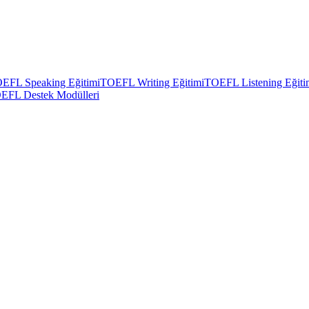
EFL Speaking Eğitimi
TOEFL Writing Eğitimi
TOEFL Listening Eğiti
EFL Destek Modülleri