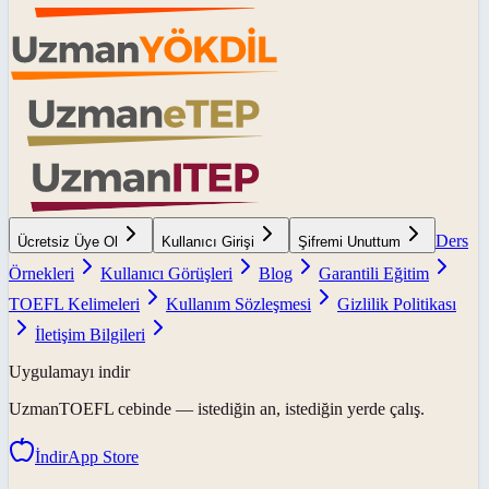
Ders
Ücretsiz Üye Ol
Kullanıcı Girişi
Şifremi Unuttum
Örnekleri
Kullanıcı Görüşleri
Blog
Garantili Eğitim
TOEFL Kelimeleri
Kullanım Sözleşmesi
Gizlilik Politikası
İletişim Bilgileri
Uygulamayı indir
UzmanTOEFL
cebinde — istediğin an, istediğin yerde çalış.
İndir
App Store