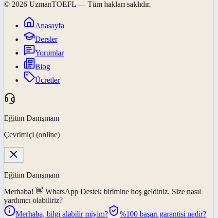
©
2026
UzmanTOEFL
— Tüm hakları saklıdır.
Anasayfa
Dersler
Yorumlar
Blog
Ücretler
Eğitim Danışmanı
Çevrimiçi (online)
Eğitim Danışmanı
Merhaba! 👋
WhatsApp Destek
birimine hoş geldiniz. Size nasıl
yardımcı olabiliriz?
Merhaba, bilgi alabilir miyim?
%100 başarı garantisi nedir?