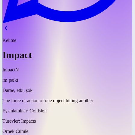
Kelime
Impact
Impact
N
ɪmˈpækt
Darbe, etki, şok
The force or action of one object hitting another
Eş anlamlılar:
Collision
Türevler:
Impacts
Örnek Cümle