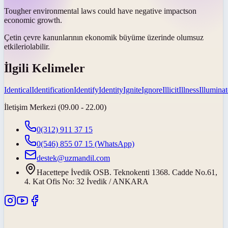
Tougher environmental laws could have negative
impacts
on
economic growth.
Çetin çevre kanunlarının ekonomik büyüme üzerinde olumsuz
etkileri
olabilir.
İlgili Kelimeler
Identical
Identification
Identify
Identity
Ignite
Ignore
Illicit
Illness
Illuminat
İletişim Merkezi (09.00 - 22.00)
0(312) 911 37 15
0(546) 855 07 15
(WhatsApp)
destek@uzmandil.com
Hacettepe İvedik OSB. Teknokenti 1368. Cadde No.61,
4. Kat Ofis No: 32 İvedik / ANKARA