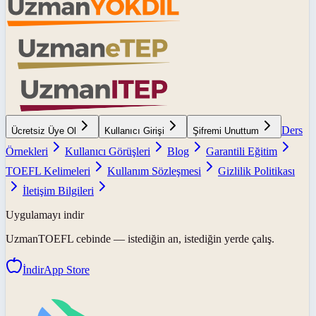
Ders
Ücretsiz Üye Ol
Kullanıcı Girişi
Şifremi Unuttum
Örnekleri
Kullanıcı Görüşleri
Blog
Garantili Eğitim
TOEFL Kelimeleri
Kullanım Sözleşmesi
Gizlilik Politikası
İletişim Bilgileri
Uygulamayı indir
UzmanTOEFL
cebinde — istediğin an, istediğin yerde çalış.
İndir
App Store