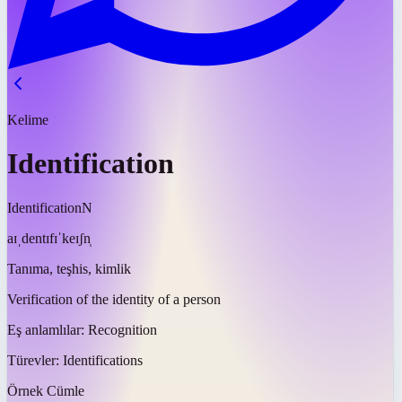
Kelime
Identification
Identification
N
aɪˌdentɪfɪˈkeɪʃn̩
Tanıma, teşhis, kimlik
Verification of the identity of a person
Eş anlamlılar:
Recognition
Türevler:
Identifications
Örnek Cümle