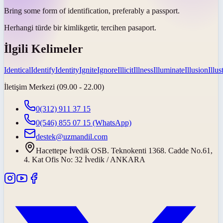
Bring some form of
identification
, preferably a passport.
Herhangi türde bir
kimlik
getir, tercihen pasaport.
İlgili Kelimeler
Identical
Identify
Identity
Ignite
Ignore
Illicit
Illness
Illuminate
Illusion
Illus
İletişim Merkezi (09.00 - 22.00)
0(312) 911 37 15
0(546) 855 07 15
(WhatsApp)
destek@uzmandil.com
Hacettepe İvedik OSB. Teknokenti 1368. Cadde No.61,
4. Kat Ofis No: 32 İvedik / ANKARA