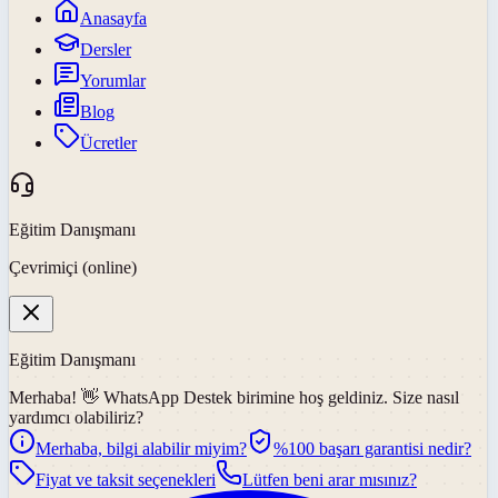
Anasayfa
Dersler
Yorumlar
Blog
Ücretler
Eğitim Danışmanı
Çevrimiçi (online)
Eğitim Danışmanı
Merhaba! 👋
WhatsApp Destek
birimine hoş geldiniz. Size nasıl
yardımcı olabiliriz?
Merhaba, bilgi alabilir miyim?
%100 başarı garantisi nedir?
Fiyat ve taksit seçenekleri
Lütfen beni arar mısınız?