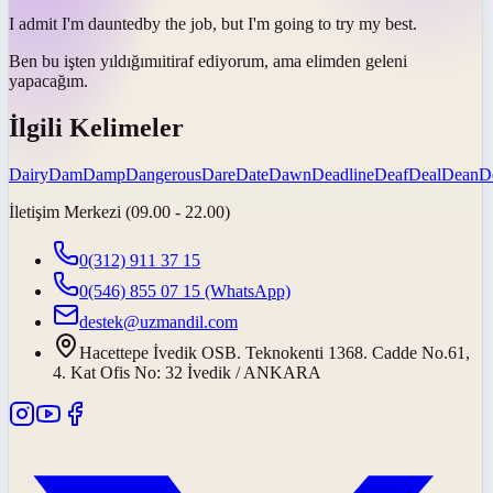
I admit I'm
daunted
by the job, but I'm going to try my best.
Ben bu işten
yıldığımı
itiraf ediyorum, ama elimden geleni
yapacağım.
İlgili Kelimeler
Dairy
Dam
Damp
Dangerous
Dare
Date
Dawn
Deadline
Deaf
Deal
Dean
D
İletişim Merkezi (09.00 - 22.00)
0(312) 911 37 15
0(546) 855 07 15
(WhatsApp)
destek@uzmandil.com
Hacettepe İvedik OSB. Teknokenti 1368. Cadde No.61,
4. Kat Ofis No: 32 İvedik / ANKARA