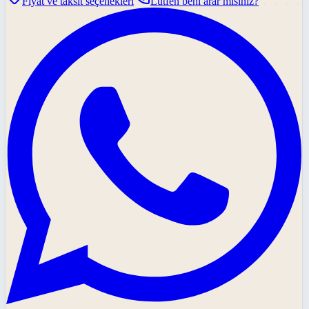
Fiyat ve taksit seçenekleri
Lütfen beni arar mısınız?