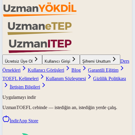
Ders
Ücretsiz Üye Ol
Kullanıcı Girişi
Şifremi Unuttum
Örnekleri
Kullanıcı Görüşleri
Blog
Garantili Eğitim
TOEFL Kelimeleri
Kullanım Sözleşmesi
Gizlilik Politikası
İletişim Bilgileri
Uygulamayı indir
UzmanTOEFL
cebinde — istediğin an, istediğin yerde çalış.
İndir
App Store