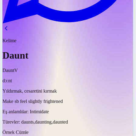
Kelime
Daunt
Daunt
V
dɔːnt
Yıldırmak, cesaretini kırmak
Make sb feel slightly frightened
Eş anlamlılar:
Intimidate
Türevler:
daunts,daunting,daunted
Örnek Cümle