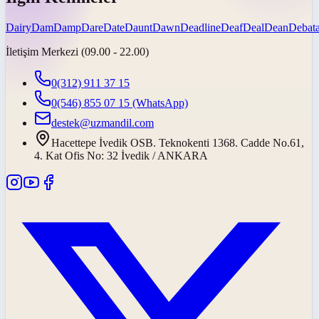
Dairy
Dam
Damp
Dare
Date
Daunt
Dawn
Deadline
Deaf
Deal
Dean
Debata
İletişim Merkezi (09.00 - 22.00)
0(312) 911 37 15
0(546) 855 07 15
(WhatsApp)
destek@uzmandil.com
Hacettepe İvedik OSB. Teknokenti 1368. Cadde No.61,
4. Kat Ofis No: 32 İvedik / ANKARA