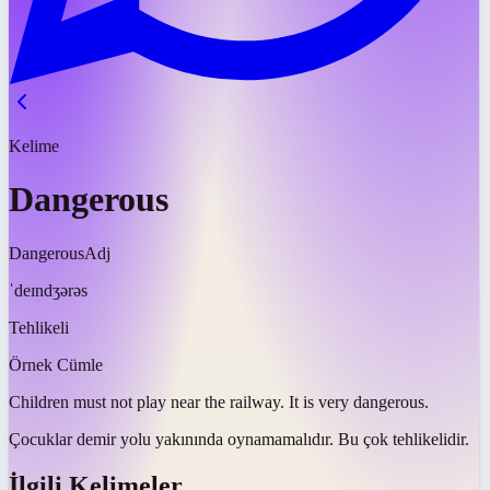
Kelime
Dangerous
Dangerous
Adj
ˈdeɪndʒərəs
Tehlikeli
Örnek Cümle
Children must not play near the railway. It is very
dangerous
.
Çocuklar demir yolu yakınında oynamamalıdır. Bu çok
tehlikelidir
.
İlgili Kelimeler