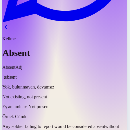
Kelime
Absent
Absent
Adj
ˈæbsənt
Yok, bulunmayan, devamsız
Not existing, not present
Eş anlamlılar:
Not present
Örnek Cümle
Any soldier failing to report would be considered
absent
without