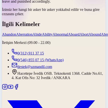
leave and punished accordingly.
İzinsiz her hangi bir asker bir asker
yok
kabul edilir ve buna göre
cezasını çeker.
İlgili Kelimeler
Abandon
Aberration
Abide
Ability
Abnormal
Aboard
Abort
Abound
Abr
İletişim Merkezi (09.00 - 22.00)
0(312) 911 37 15
0(546) 855 07 15
(WhatsApp)
destek@uzmandil.com
Hacettepe İvedik OSB. Teknokenti 1368. Cadde No.61,
4. Kat Ofis No: 32 İvedik / ANKARA