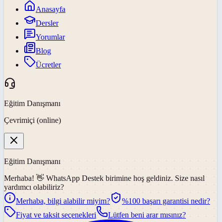
Anasayfa
Dersler
Yorumlar
Blog
Ücretler
Eğitim Danışmanı
Çevrimiçi (online)
Eğitim Danışmanı
Merhaba! 👋
WhatsApp Destek
birimine hoş geldiniz. Size nasıl
yardımcı olabiliriz?
Merhaba, bilgi alabilir miyim?
%100 başarı garantisi nedir?
Fiyat ve taksit seçenekleri
Lütfen beni arar mısınız?