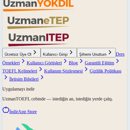
Ders
Ücretsiz Üye Ol
Kullanıcı Girişi
Şifremi Unuttum
Örnekleri
Kullanıcı Görüşleri
Blog
Garantili Eğitim
TOEFL Kelimeleri
Kullanım Sözleşmesi
Gizlilik Politikası
İletişim Bilgileri
Uygulamayı indir
UzmanTOEFL
cebinde — istediğin an, istediğin yerde çalış.
İndir
App Store