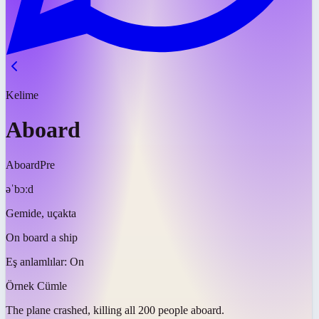
Kelime
Aboard
Aboard
Pre
əˈbɔːd
Gemide, uçakta
On board a ship
Eş anlamlılar:
On
Örnek Cümle
The plane crashed, killing all 200 people
aboard
.