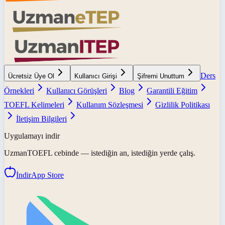
Ders
Ücretsiz Üye Ol
Kullanıcı Girişi
Şifremi Unuttum
Örnekleri
Kullanıcı Görüşleri
Blog
Garantili Eğitim
TOEFL Kelimeleri
Kullanım Sözleşmesi
Gizlilik Politikası
İletişim Bilgileri
Uygulamayı indir
UzmanTOEFL
cebinde — istediğin an, istediğin yerde çalış.
İndir
App Store