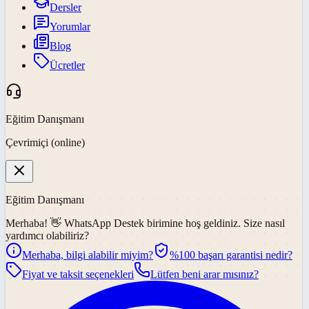
Dersler
Yorumlar
Blog
Ücretler
Eğitim Danışmanı
Çevrimiçi (online)
Eğitim Danışmanı
Merhaba! 👋
WhatsApp Destek
birimine hoş geldiniz. Size nasıl
yardımcı olabiliriz?
Merhaba, bilgi alabilir miyim?
%100 başarı garantisi nedir?
Fiyat ve taksit seçenekleri
Lütfen beni arar mısınız?