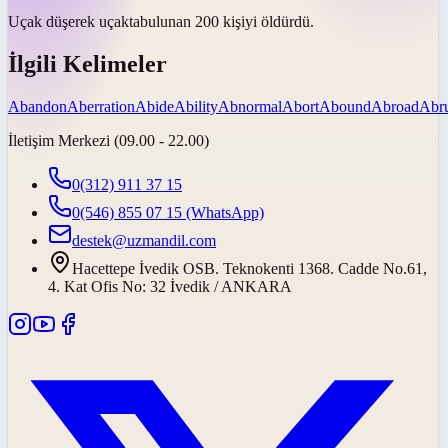
Uçak düşerek
uçakta
bulunan 200 kişiyi öldürdü.
İlgili Kelimeler
Abandon
Aberration
Abide
Ability
Abnormal
Abort
Abound
Abroad
Abru
İletişim Merkezi (09.00 - 22.00)
0(312) 911 37 15
0(546) 855 07 15
(WhatsApp)
destek@uzmandil.com
Hacettepe İvedik OSB. Teknokenti 1368. Cadde No.61,
4. Kat Ofis No: 32 İvedik / ANKARA