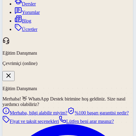
Dersler
Yorumlar
Blog
Ücretler
Eğitim Danışmanı
Çevrimiçi (online)
Eğitim Danışmanı
Merhaba! 👋
WhatsApp Destek
birimine hoş geldiniz. Size nasıl
yardımcı olabiliriz?
Merhaba, bilgi alabilir miyim?
%100 başarı garantisi nedir?
Fiyat ve taksit seçenekleri
Lütfen beni arar mısınız?