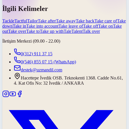
İlgili Kelimeler
Tackle
Tactful
Tailor
Take after
Take away
Take back
Take care of
Take
down
Take in
Take into account
Take leave of
Take off
Take on
Take
out
Take over
Take to
Take up with
Tale
Talent
Talk over
İletişim Merkezi (09.00 - 22.00)
0(312) 911 37 15
0(546) 855 07 15
(WhatsApp)
destek@uzmandil.com
Hacettepe İvedik OSB. Teknokenti 1368. Cadde No.61,
4. Kat Ofis No: 32 İvedik / ANKARA