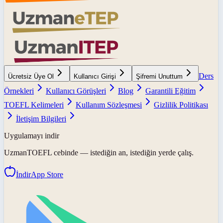
Ders
Ücretsiz Üye Ol
Kullanıcı Girişi
Şifremi Unuttum
Örnekleri
Kullanıcı Görüşleri
Blog
Garantili Eğitim
TOEFL Kelimeleri
Kullanım Sözleşmesi
Gizlilik Politikası
İletişim Bilgileri
Uygulamayı indir
UzmanTOEFL
cebinde — istediğin an, istediğin yerde çalış.
İndir
App Store