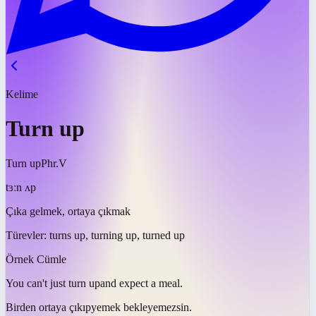
Kelime
Turn up
Turn up
Phr.V
tɜːn ʌp
Çıka gelmek, ortaya çıkmak
Türevler:
turns up, turning up, turned up
Örnek Cümle
You can't just
turn up
and expect a meal.
Birden ortaya
çıkıp
yemek bekleyemezsin.