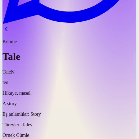
Kelime
Tale
Tale
N
teɪl
Hikaye, masal
A story
Eş anlamlılar:
Story
Türevler:
Tales
Örnek Cümle