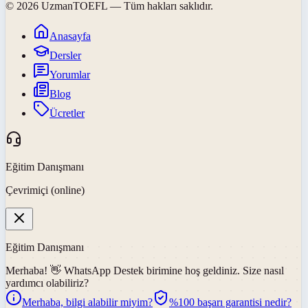
©
2026
UzmanTOEFL
— Tüm hakları saklıdır.
Anasayfa
Dersler
Yorumlar
Blog
Ücretler
Eğitim Danışmanı
Çevrimiçi (online)
Eğitim Danışmanı
Merhaba! 👋
WhatsApp Destek
birimine hoş geldiniz. Size nasıl
yardımcı olabiliriz?
Merhaba, bilgi alabilir miyim?
%100 başarı garantisi nedir?