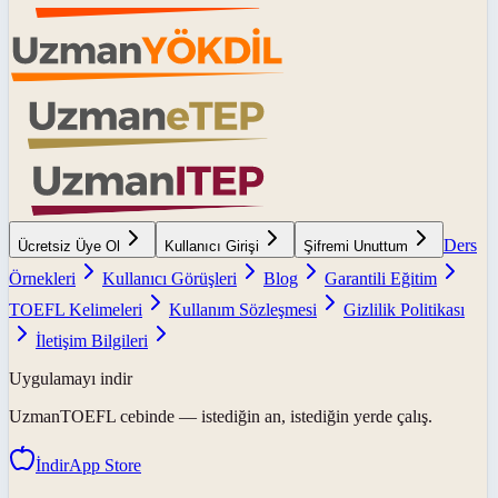
Ders
Ücretsiz Üye Ol
Kullanıcı Girişi
Şifremi Unuttum
Örnekleri
Kullanıcı Görüşleri
Blog
Garantili Eğitim
TOEFL Kelimeleri
Kullanım Sözleşmesi
Gizlilik Politikası
İletişim Bilgileri
Uygulamayı indir
UzmanTOEFL
cebinde — istediğin an, istediğin yerde çalış.
İndir
App Store