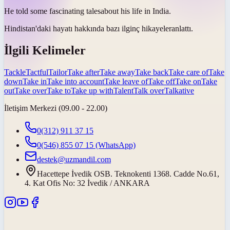
He told some fascinating
tales
about his life in India.
Hindistan'daki hayatı hakkında bazı ilginç
hikayeler
anlattı.
İlgili Kelimeler
Tackle
Tactful
Tailor
Take after
Take away
Take back
Take care of
Take
down
Take in
Take into account
Take leave of
Take off
Take on
Take
out
Take over
Take to
Take up with
Talent
Talk over
Talkative
İletişim Merkezi (09.00 - 22.00)
0(312) 911 37 15
0(546) 855 07 15
(WhatsApp)
destek@uzmandil.com
Hacettepe İvedik OSB. Teknokenti 1368. Cadde No.61,
4. Kat Ofis No: 32 İvedik / ANKARA