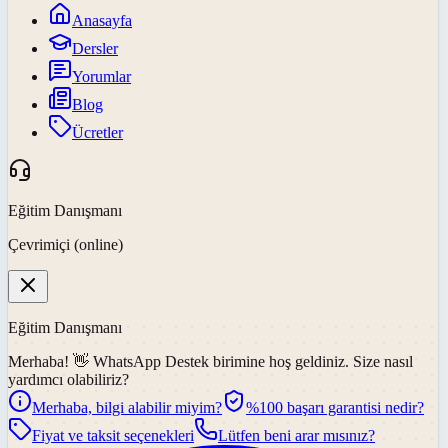
Anasayfa
Dersler
Yorumlar
Blog
Ücretler
Eğitim Danışmanı
Çevrimiçi (online)
Eğitim Danışmanı
Merhaba! 👋
WhatsApp Destek
birimine hoş geldiniz. Size nasıl
yardımcı olabiliriz?
Merhaba, bilgi alabilir miyim?
%100 başarı garantisi nedir?
Fiyat ve taksit seçenekleri
Lütfen beni arar mısınız?