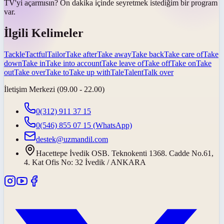
TV'yi
açar
mısın? On dakika içinde seyretmek istediğim bir program
var.
İlgili Kelimeler
Tackle
Tactful
Tailor
Take after
Take away
Take back
Take care of
Take
down
Take in
Take into account
Take leave of
Take off
Take on
Take
out
Take over
Take to
Take up with
Tale
Talent
Talk over
İletişim Merkezi (09.00 - 22.00)
0(312) 911 37 15
0(546) 855 07 15
(WhatsApp)
destek@uzmandil.com
Hacettepe İvedik OSB. Teknokenti 1368. Cadde No.61,
4. Kat Ofis No: 32 İvedik / ANKARA