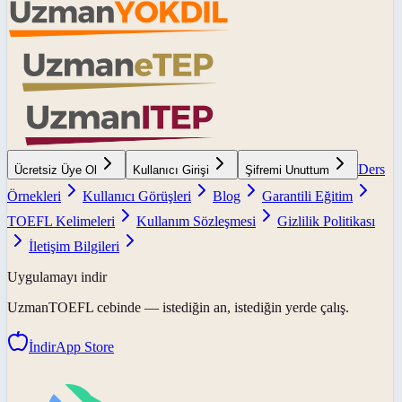
Ders
Ücretsiz Üye Ol
Kullanıcı Girişi
Şifremi Unuttum
Örnekleri
Kullanıcı Görüşleri
Blog
Garantili Eğitim
TOEFL Kelimeleri
Kullanım Sözleşmesi
Gizlilik Politikası
İletişim Bilgileri
Uygulamayı indir
UzmanTOEFL
cebinde — istediğin an, istediğin yerde çalış.
İndir
App Store