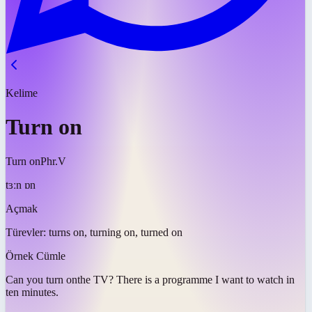
Kelime
Turn on
Turn on
Phr.V
tɜːn ɒn
Açmak
Türevler:
turns on, turning on, turned on
Örnek Cümle
Can you
turn on
the TV? There is a programme I want to watch in
ten minutes.