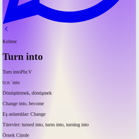
Kelime
Turn into
Turn into
Phr.V
tɜːn ˈɪntə
Dönüştürmek, dönüşmek
Change into, become
Eş anlamlılar:
Change
Türevler:
turned into, turns into, turning into
Örnek Cümle