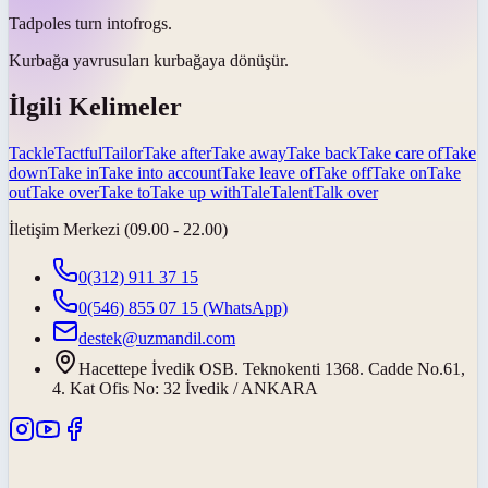
Tadpoles
turn into
frogs.
Kurbağa yavrusuları kurbağaya
dönüşür
.
İlgili Kelimeler
Tackle
Tactful
Tailor
Take after
Take away
Take back
Take care of
Take
down
Take in
Take into account
Take leave of
Take off
Take on
Take
out
Take over
Take to
Take up with
Tale
Talent
Talk over
İletişim Merkezi (09.00 - 22.00)
0(312) 911 37 15
0(546) 855 07 15
(WhatsApp)
destek@uzmandil.com
Hacettepe İvedik OSB. Teknokenti 1368. Cadde No.61,
4. Kat Ofis No: 32 İvedik / ANKARA