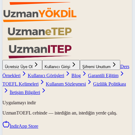
Ders
Ücretsiz Üye Ol
Kullanıcı Girişi
Şifremi Unuttum
Örnekleri
Kullanıcı Görüşleri
Blog
Garantili Eğitim
TOEFL Kelimeleri
Kullanım Sözleşmesi
Gizlilik Politikası
İletişim Bilgileri
Uygulamayı indir
UzmanTOEFL
cebinde — istediğin an, istediğin yerde çalış.
İndir
App Store