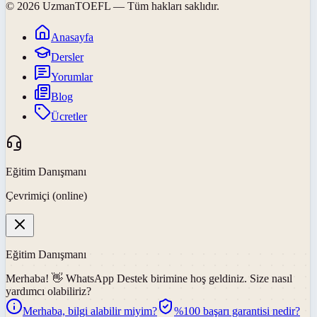
©
2026
UzmanTOEFL
— Tüm hakları saklıdır.
Anasayfa
Dersler
Yorumlar
Blog
Ücretler
Eğitim Danışmanı
Çevrimiçi (online)
Eğitim Danışmanı
Merhaba! 👋
WhatsApp Destek
birimine hoş geldiniz. Size nasıl
yardımcı olabiliriz?
Merhaba, bilgi alabilir miyim?
%100 başarı garantisi nedir?