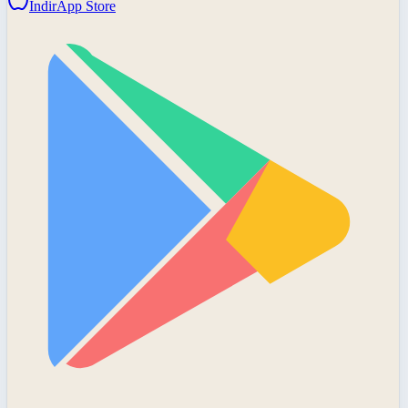
İndir
App Store