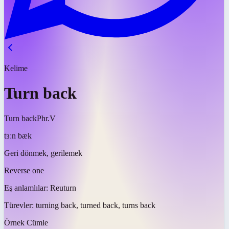
Kelime
Turn back
Turn back
Phr.V
tɜːn bæk
Geri dönmek, gerilemek
Reverse one
Eş anlamlılar:
Reuturn
Türevler:
turning back, turned back, turns back
Örnek Cümle