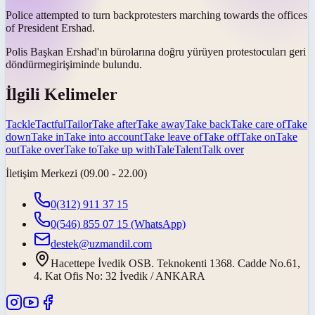
Police attempted to
turn back
protesters marching towards the offices
of President Ershad.
Polis Başkan Ershad'ın bürolarına doğru yürüyen protestocuları
geri
döndürme
girişiminde bulundu.
İlgili Kelimeler
Tackle
Tactful
Tailor
Take after
Take away
Take back
Take care of
Take
down
Take in
Take into account
Take leave of
Take off
Take on
Take
out
Take over
Take to
Take up with
Tale
Talent
Talk over
İletişim Merkezi (09.00 - 22.00)
0(312) 911 37 15
0(546) 855 07 15
(WhatsApp)
destek@uzmandil.com
Hacettepe İvedik OSB. Teknokenti 1368. Cadde No.61,
4. Kat Ofis No: 32 İvedik / ANKARA