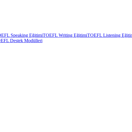
EFL Speaking Eğitimi
TOEFL Writing Eğitimi
TOEFL Listening Eğiti
EFL Destek Modülleri