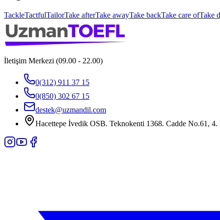
Tackle
Tactful
Tailor
Take after
Take away
Take back
Take care of
Take 
İletişim Merkezi (09.00 - 22.00)
0(312) 911 37 15
0(850) 302 67 15
destek@uzmandil.com
Hacettepe İvedik OSB. Teknokenti 1368. Cadde No.61, 4