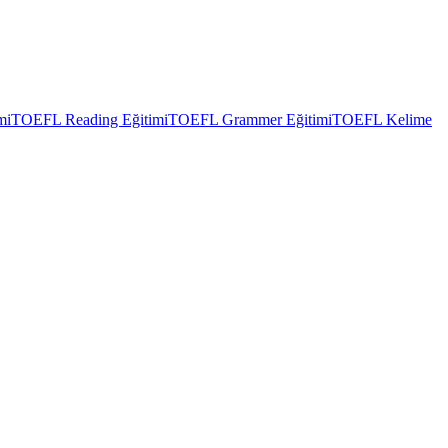
mi
TOEFL Reading Eğitimi
TOEFL Grammer Eğitimi
TOEFL Kelime