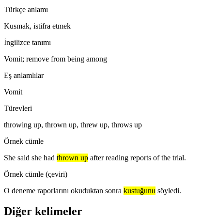
Türkçe anlamı
Kusmak, istifra etmek
İngilizce tanımı
Vomit; remove from being among
Eş anlamlılar
Vomit
Türevleri
throwing up, thrown up, threw up, throws up
Örnek cümle
She said she had
thrown up
after reading reports of the trial.
Örnek cümle (çeviri)
O deneme raporlarını okuduktan sonra
kustuğunu
söyledi.
Diğer kelimeler