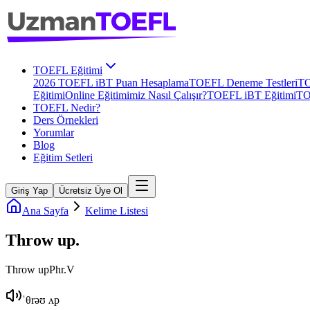
TOEFL Eğitimi
2026 TOEFL iBT Puan Hesaplama
TOEFL Deneme Testleri
TO
Eğitimi
Online Eğitimimiz Nasıl Çalışır?
TOEFL iBT Eğitimi
TO
TOEFL Nedir?
Ders Örnekleri
Yorumlar
Blog
Eğitim Setleri
Giriş Yap
Ücretsiz Üye Ol
Ana Sayfa
Kelime Listesi
Throw up
.
Throw up
Phr.V
ˈθrəʊ ʌp