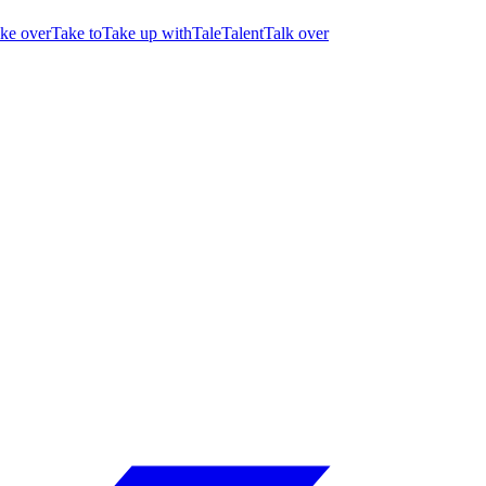
ke over
Take to
Take up with
Tale
Talent
Talk over