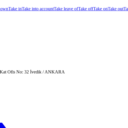
down
Take in
Take into account
Take leave of
Take off
Take on
Take out
Ta
. Kat Ofis No: 32 İvedik / ANKARA