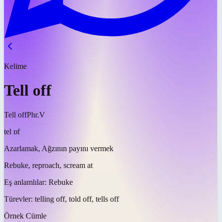
Kelime
Tell off
Tell off
Phr.V
tel ɒf
Azarlamak, Ağzının payını vermek
Rebuke, reproach, scream at
Eş anlamlılar:
Rebuke
Türevler:
telling off, told off, tells off
Örnek Cümle