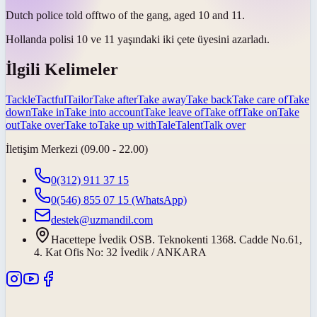
Dutch police
told off
two of the gang, aged 10 and 11.
Hollanda polisi 10 ve 11 yaşındaki iki çete üyesini
azarladı
.
İlgili Kelimeler
Tackle
Tactful
Tailor
Take after
Take away
Take back
Take care of
Take
down
Take in
Take into account
Take leave of
Take off
Take on
Take
out
Take over
Take to
Take up with
Tale
Talent
Talk over
İletişim Merkezi (09.00 - 22.00)
0(312) 911 37 15
0(546) 855 07 15
(WhatsApp)
destek@uzmandil.com
Hacettepe İvedik OSB. Teknokenti 1368. Cadde No.61,
4. Kat Ofis No: 32 İvedik / ANKARA