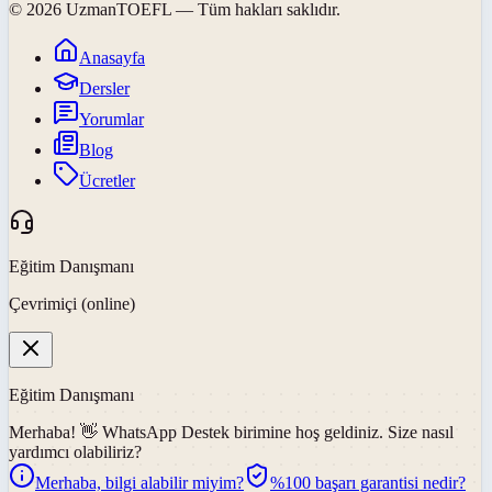
©
2026
UzmanTOEFL
— Tüm hakları saklıdır.
Anasayfa
Dersler
Yorumlar
Blog
Ücretler
Eğitim Danışmanı
Çevrimiçi (online)
Eğitim Danışmanı
Merhaba! 👋
WhatsApp Destek
birimine hoş geldiniz. Size nasıl
yardımcı olabiliriz?
Merhaba, bilgi alabilir miyim?
%100 başarı garantisi nedir?