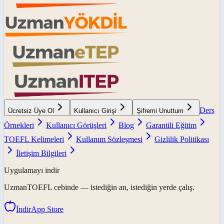
Ders
Ücretsiz Üye Ol
Kullanıcı Girişi
Şifremi Unuttum
Örnekleri
Kullanıcı Görüşleri
Blog
Garantili Eğitim
TOEFL Kelimeleri
Kullanım Sözleşmesi
Gizlilik Politikası
İletişim Bilgileri
Uygulamayı indir
UzmanTOEFL
cebinde — istediğin an, istediğin yerde çalış.
İndir
App Store